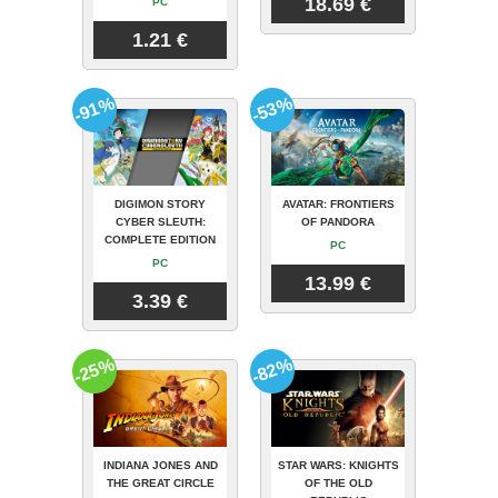
18.69 €
PC
1.21 €
-91%
-53%
DIGIMON STORY
AVATAR: FRONTIERS
CYBER SLEUTH:
OF PANDORA
COMPLETE EDITION
PC
PC
13.99 €
3.39 €
-25%
-82%
INDIANA JONES AND
STAR WARS: KNIGHTS
THE GREAT CIRCLE
OF THE OLD