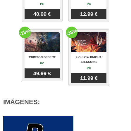
PC
PC
40.99 €
12.99 €
-28%
-38%
CRIMSON DESERT
HOLLOW KNIGHT:
SILKSONG
PC
PC
49.99 €
11.99 €
IMÁGENES: