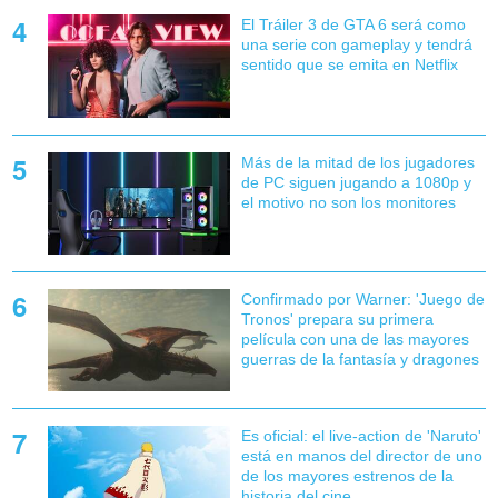
El Tráiler 3 de GTA 6 será como
una serie con gameplay y tendrá
sentido que se emita en Netflix
Más de la mitad de los jugadores
de PC siguen jugando a 1080p y
el motivo no son los monitores
Confirmado por Warner: 'Juego de
Tronos' prepara su primera
película con una de las mayores
guerras de la fantasía y dragones
Es oficial: el live-action de 'Naruto'
está en manos del director de uno
de los mayores estrenos de la
historia del cine