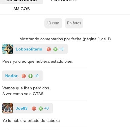
AMIGOS
13
com.
En foros
Mostrando comentarios por fecha (página
1
de
1
)
Lobosolitario
+3
Pues yo creo que hubiera estado bien.
Nodor
+0
Vamos que iban perdidos.
A ver como sale GTA6.
Joe83
+0
Yo lo hubiera pillado de cabeza