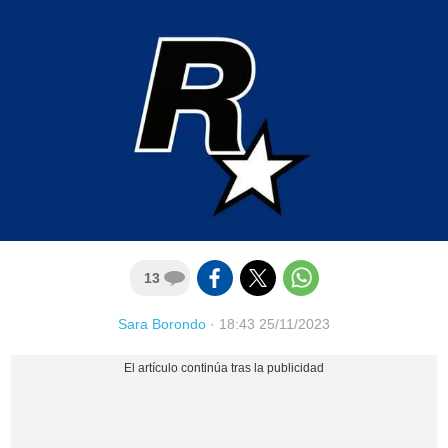
13
Sara Borondo
·
18:43 25/11/2023