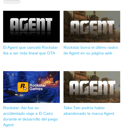
El Agent que canceló Rockstar
Rockstar borra el último rastro
iba a ser más lineal que GTA
de Agent en su página web
Rockstar: Así fue su
Take Two podría haber
accidentado viaje a El Cairo
abandonado la marca Agent
durante el desarrollo del juego
Agent