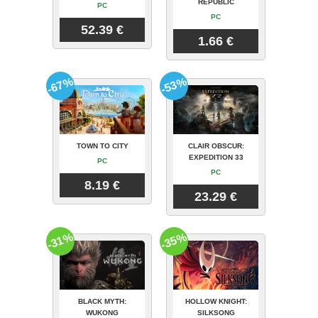
REPUBLIC
PC
PC
52.39 €
1.66 €
-67%
-53%
TOWN TO CITY
CLAIR OBSCUR:
EXPEDITION 33
PC
PC
8.19 €
23.29 €
-31%
-35%
BLACK MYTH:
HOLLOW KNIGHT:
WUKONG
SILKSONG