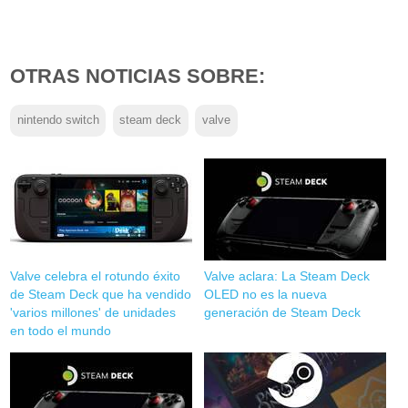
OTRAS NOTICIAS SOBRE:
nintendo switch
steam deck
valve
Valve celebra el rotundo éxito
Valve aclara: La Steam Deck
de Steam Deck que ha vendido
OLED no es la nueva
'varios millones' de unidades
generación de Steam Deck
en todo el mundo