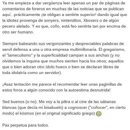
Ya me empieza a dar vergüenza leer apenas un par de páginas de
comentarios de foreros en muchas de las noticias que se publican
aquí...prácticamente ¡te obligan a sentirte superior! dando igual que
la idiotez provenga de sonyers, nintenditos, Xboxers o de algún
pecero alelado. Y es que, coño, está feo sentirte tan por encima de
otro ser humano.
Siempre babeando sus vergonzantes y despreciables palabras de
servil defensa a una u otra empresa multimillonaria. El gregarismo,
el "lameculismo" y la superficialidad campan a sus anchas (y no
olvidemos la inquina que muchos sienten hacia los otros; aquellos
que o bien adoran otro ídolo hueco o bien se declaran libres de
toda idolatría como un servidor).
¡Asaz tentación me parece el recomendar leer unas paginillas de
estos foros a algún conocido con la autoestima desnutrida!
Sed buenos (o no). Me voy a la piltra o al cine de las sábanas
blancas (que decía mi bisabuelo) a cognoscer ("coñocer", en cierto
modo) el kósmos (en el original significado griego)
Pax perpetua para todos.