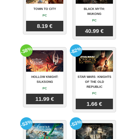
TOWN TO CITY
BLACK MYTH:
WUKONG
PC
PC
8.19 €
40.99 €
-38%
-82%
HOLLOW KNIGHT:
STAR WARS: KNIGHTS
SILKSONG
OF THE OLD
REPUBLIC
PC
PC
11.99 €
1.66 €
-53%
-53%