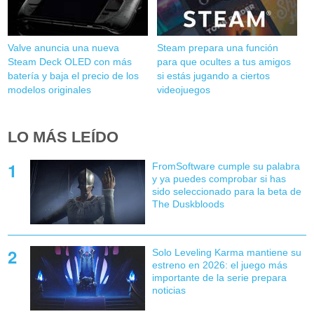
Valve anuncia una nueva
Steam prepara una función
Steam Deck OLED con más
para que ocultes a tus amigos
batería y baja el precio de los
si estás jugando a ciertos
modelos originales
videojuegos
LO MÁS LEÍDO
FromSoftware cumple su palabra
y ya puedes comprobar si has
sido seleccionado para la beta de
The Duskbloods
Solo Leveling Karma mantiene su
estreno en 2026: el juego más
importante de la serie prepara
noticias