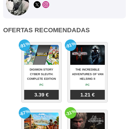
OFERTAS RECOMENDADAS
-91%
-91%
DIGIMON STORY
THE INCREDIBLE
CYBER SLEUTH:
ADVENTURES OF VAN
COMPLETE EDITION
HELSING II
PC
PC
3.39 €
1.21 €
-67%
-31%