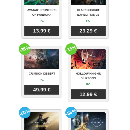
AVATAR: FRONTIERS
CLAIR OBSCUR:
OF PANDORA
EXPEDITION 33
PC
PC
13.99 €
23.29 €
-28%
-35%
CRIMSON DESERT
HOLLOW KNIGHT:
SILKSONG
PC
PC
49.99 €
12.99 €
-50%
-55%