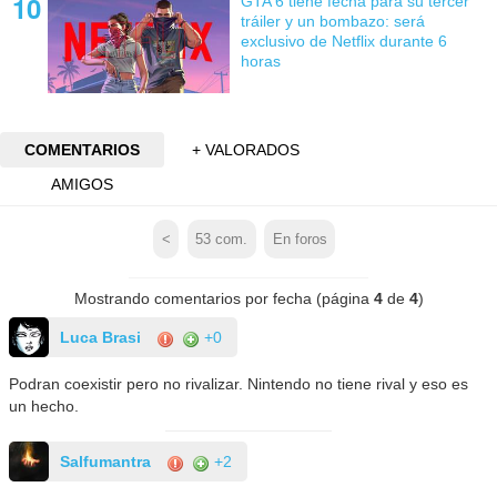
GTA 6 tiene fecha para su tercer
tráiler y un bombazo: será
exclusivo de Netflix durante 6
horas
COMENTARIOS
+ VALORADOS
AMIGOS
<
53
com.
En foros
Mostrando comentarios por fecha (página
4
de
4
)
Luca Brasi
+0
Podran coexistir pero no rivalizar. Nintendo no tiene rival y eso es
un hecho.
Salfumantra
+2