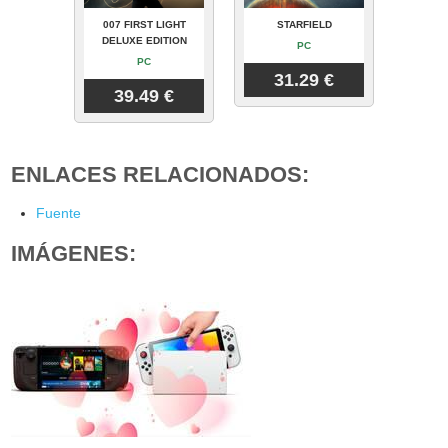
007 FIRST LIGHT
STARFIELD
DELUXE EDITION
PC
PC
31.29 €
39.49 €
ENLACES RELACIONADOS:
Fuente
IMÁGENES: