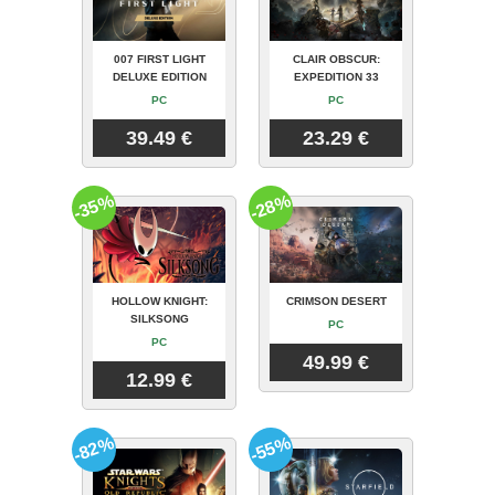
007 FIRST LIGHT
CLAIR OBSCUR:
DELUXE EDITION
EXPEDITION 33
PC
PC
39.49 €
23.29 €
-35%
-28%
HOLLOW KNIGHT:
CRIMSON DESERT
SILKSONG
PC
PC
49.99 €
12.99 €
-82%
-55%