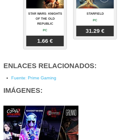
STAR WARS: KNIGHTS
STARFIELD
OF THE OLD
PC
REPUBLIC
31.29 €
PC
1.66 €
ENLACES RELACIONADOS:
Fuente: Prime Gaming
IMÁGENES: