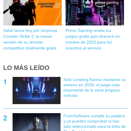
Valve lanza hoy por sorpresa
Prime Gaming revela los
Counter-Strike 2, la nueva
juegos gratis que ofrecerá en
versión de su shooter
octubre de 2023 para los
competitivo totalmente gratis
suscritos al servicio
LO MÁS LEÍDO
Solo Leveling Karma mantiene su
estreno en 2026: el juego más
importante de la serie prepara
noticias
FromSoftware cumple su palabra
y ya puedes comprobar si has
sido seleccionado para la beta de