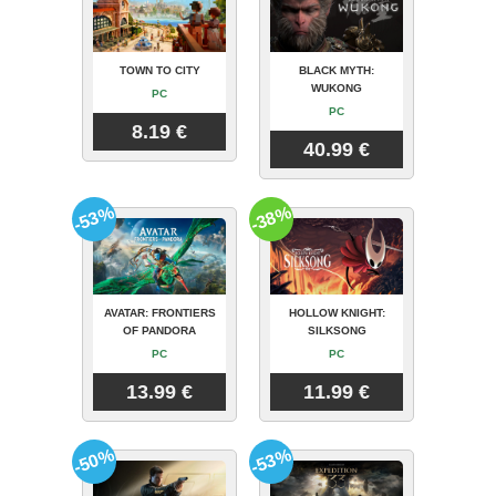
TOWN TO CITY
BLACK MYTH:
WUKONG
PC
PC
8.19 €
40.99 €
-53%
-38%
AVATAR: FRONTIERS
HOLLOW KNIGHT:
OF PANDORA
SILKSONG
PC
PC
13.99 €
11.99 €
-50%
-53%