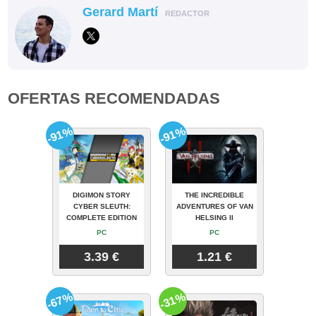
Gerard Martí
REDACTOR
OFERTAS RECOMENDADAS
-91%
-91%
DIGIMON STORY
THE INCREDIBLE
CYBER SLEUTH:
ADVENTURES OF VAN
COMPLETE EDITION
HELSING II
PC
PC
3.39 €
1.21 €
-67%
-31%