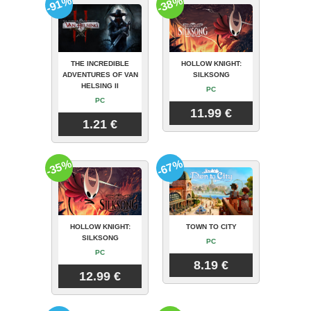
-91%
-38%
THE INCREDIBLE
HOLLOW KNIGHT:
ADVENTURES OF VAN
SILKSONG
HELSING II
PC
PC
11.99 €
1.21 €
-35%
-67%
HOLLOW KNIGHT:
TOWN TO CITY
SILKSONG
PC
PC
8.19 €
12.99 €