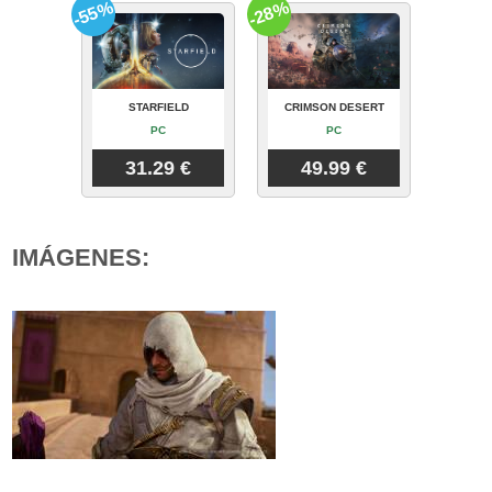
-55%
-28%
STARFIELD
CRIMSON DESERT
PC
PC
31.29 €
49.99 €
IMÁGENES: