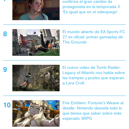
confirma el gran cambio de
protagonista en la temporada 3:
'Es igual que en el videojuego'
El mundo abierto de EA Sports FC
27 es oficial: primer gameplay de
The Grounds
El nuevo vídeo de Tomb Raider:
Legacy of Atlantis nos habla sobre
las trampas y puzles que esperan
a Lara Croft
Fire Emblem: Fortune's Weave al
detalle: Nintendo desvela todo lo
que tienes que saber sobre este
esperado SRPG