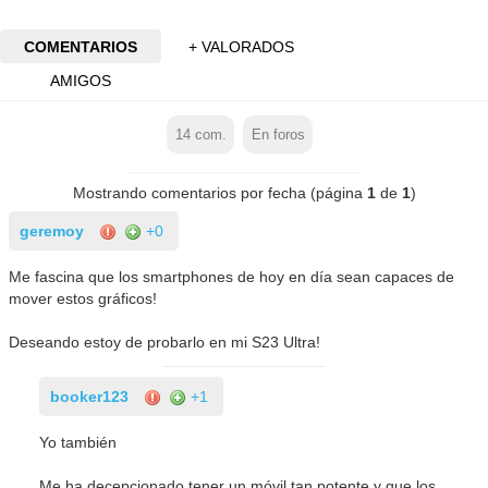
COMENTARIOS
+ VALORADOS
AMIGOS
14
com.
En foros
Mostrando comentarios por fecha (página
1
de
1
)
geremoy
+0
Me fascina que los smartphones de hoy en día sean capaces de
mover estos gráficos!
Deseando estoy de probarlo en mi S23 Ultra!
booker123
+1
Yo también
Me ha decepcionado tener un móvil tan potente y que los