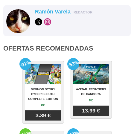
Ramón Varela
REDACTOR
OFERTAS RECOMENDADAS
-91%
-53%
DIGIMON STORY
AVATAR: FRONTIERS
CYBER SLEUTH:
OF PANDORA
COMPLETE EDITION
PC
PC
13.99 €
3.39 €