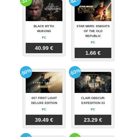
-31%
-82%
BLACK MYTH:
STAR WARS: KNIGHTS
WUKONG
OF THE OLD
REPUBLIC
PC
PC
40.99 €
1.66 €
-50%
-53%
007 FIRST LIGHT
CLAIR OBSCUR:
DELUXE EDITION
EXPEDITION 33
PC
PC
39.49 €
23.29 €