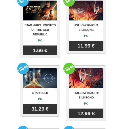
-82%
-38%
STAR WARS: KNIGHTS
HOLLOW KNIGHT:
OF THE OLD
SILKSONG
REPUBLIC
PC
PC
11.99 €
1.66 €
-55%
-35%
STARFIELD
HOLLOW KNIGHT:
SILKSONG
PC
PC
31.29 €
12.99 €