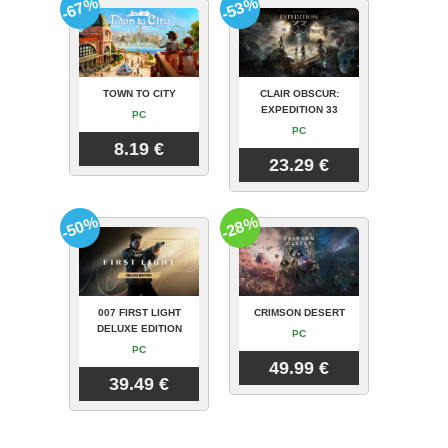
-67%
-53%
TOWN TO CITY
CLAIR OBSCUR:
EXPEDITION 33
PC
PC
8.19 €
23.29 €
-50%
-28%
007 FIRST LIGHT
CRIMSON DESERT
DELUXE EDITION
PC
PC
49.99 €
39.49 €