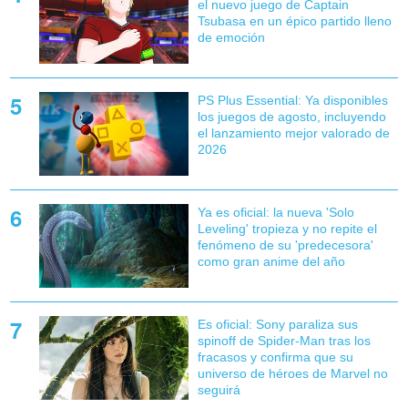
el nuevo juego de Captain
Tsubasa en un épico partido lleno
de emoción
PS Plus Essential: Ya disponibles
los juegos de agosto, incluyendo
el lanzamiento mejor valorado de
2026
Ya es oficial: la nueva 'Solo
Leveling' tropieza y no repite el
fenómeno de su 'predecesora'
como gran anime del año
Es oficial: Sony paraliza sus
spinoff de Spider-Man tras los
fracasos y confirma que su
universo de héroes de Marvel no
seguirá