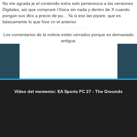
No me agrada je el contenido extra solo pertenezca a las versiones
Digitales, así que compraré l física sin nada y dentro de X cuando
pongan sus dlcs a precio de pu... Ya si eso las piyare, que es
básicamente lo que hice cn el anterior.
Los comentarios de la noticia están cerrados porque es demasiado
antigua.
Vídeo del momento: EA Sports FC 27 - The Grounds