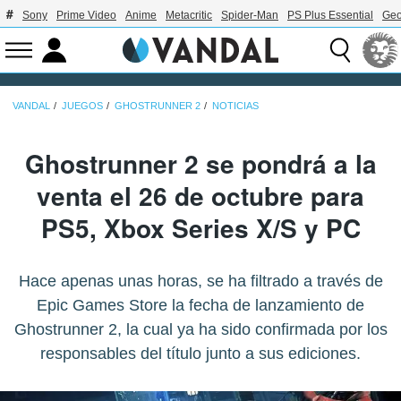
Sony
Prime Video
Anime
Metacritic
Spider-Man
PS Plus Essential
Geo
VANDAL
JUEGOS
GHOSTRUNNER 2
NOTICIAS
Ghostrunner 2 se pondrá a la
venta el 26 de octubre para
PS5, Xbox Series X/S y PC
Hace apenas unas horas, se ha filtrado a través de
Epic Games Store la fecha de lanzamiento de
Ghostrunner 2, la cual ya ha sido confirmada por los
responsables del título junto a sus ediciones.