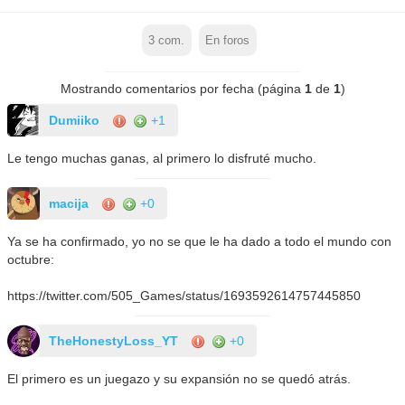
3
com.
En foros
Mostrando comentarios por fecha (página
1
de
1
)
Dumiiko
+1
Le tengo muchas ganas, al primero lo disfruté mucho.
macija
+0
Ya se ha confirmado, yo no se que le ha dado a todo el mundo con
octubre:
https://twitter.com/505_Games/status/1693592614757445850
TheHonestyLoss_YT
+0
El primero es un juegazo y su expansión no se quedó atrás.