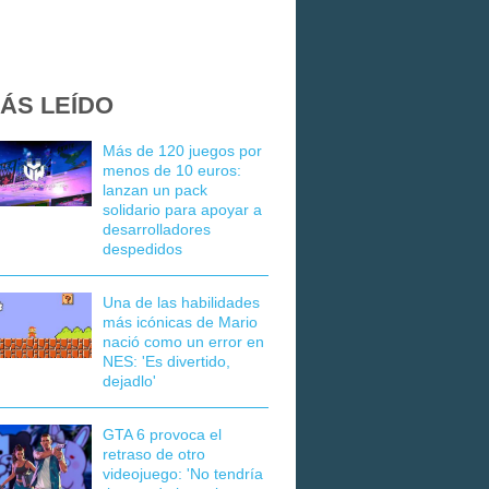
ÁS LEÍDO
Más de 120 juegos por
menos de 10 euros:
lanzan un pack
solidario para apoyar a
desarrolladores
despedidos
Una de las habilidades
más icónicas de Mario
nació como un error en
NES: 'Es divertido,
dejadlo'
GTA 6 provoca el
retraso de otro
videojuego: 'No tendría