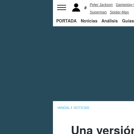
Peter Jackson
Gameplay 
Superman
Spider-Man
PORTADA
Noticias
Análisis
Guías
VANDAL
NOTICIAS
Una versió