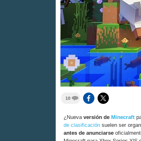
10
¿Nueva
versión de
Minecraft
p
de clasificación
suelen ser organ
antes de anunciarse
oficialment
Minecraft para Xbox Series X|S