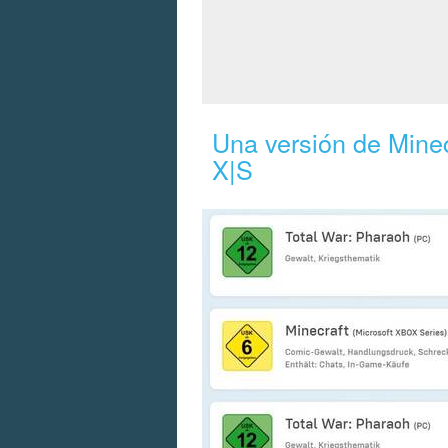
Una versión de Minec
X|S