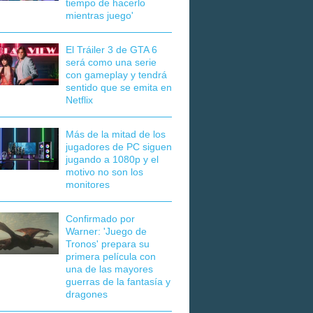
tiempo de hacerlo
mientras juego'
El Tráiler 3 de GTA 6
será como una serie
con gameplay y tendrá
sentido que se emita en
Netflix
Más de la mitad de los
jugadores de PC siguen
jugando a 1080p y el
motivo no son los
monitores
Confirmado por
Warner: 'Juego de
Tronos' prepara su
primera película con
una de las mayores
guerras de la fantasía y
dragones