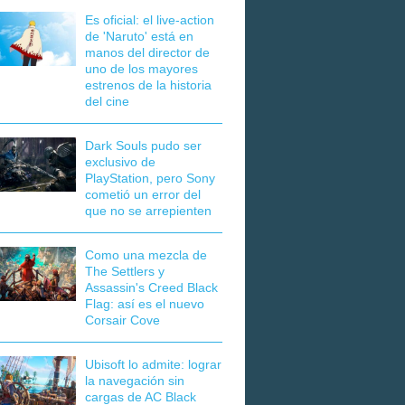
Es oficial: el live-action
de 'Naruto' está en
manos del director de
uno de los mayores
estrenos de la historia
del cine
Dark Souls pudo ser
exclusivo de
PlayStation, pero Sony
cometió un error del
que no se arrepienten
Como una mezcla de
The Settlers y
Assassin's Creed Black
Flag: así es el nuevo
Corsair Cove
Ubisoft lo admite: lograr
la navegación sin
cargas de AC Black