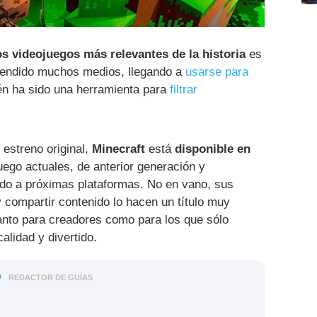
os videojuegos más relevantes de la historia
es
ascendido muchos medios, llegando a
usarse para
én ha sido una herramienta para
filtrar
estreno original,
Minecraft
está
disponible en
uego actuales, de anterior generación y
do a próximas plataformas. No en vano, sus
y compartir contenido lo hacen un título muy
tanto para creadores como para los que sólo
alidad y divertido.
o
REDACTOR DE GUÍAS