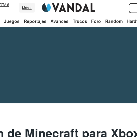
GTA 6
Más ↓
Juegos
Reportajes
Avances
Trucos
Foro
Random
Hard
n de Minecraft para Xbox