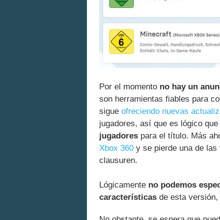
Por el momento
no hay un anunc
son herramientas fiables para con
sigue
ofreciendo nuevas actuali
jugadores, así que es lógico que
jugadores
para el título. Más a
Xbox 360
y se pierde una de las
clausuren.
Lógicamente
no podemos espec
características
de esta versión,
No obstante, se espera que pued