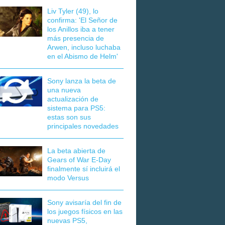
Liv Tyler (49), lo
confirma: 'El Señor de
los Anillos iba a tener
más presencia de
Arwen, incluso luchaba
en el Abismo de Helm'
Sony lanza la beta de
una nueva
actualización de
sistema para PS5:
estas son sus
principales novedades
La beta abierta de
Gears of War E-Day
finalmente sí incluirá el
modo Versus
Sony avisaría del fin de
los juegos físicos en las
nuevas PS5,