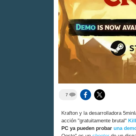
7
Krafton y la desarrolladora 5minl
acción "gratuitamente brutal"
Kil
PC ya pueden probar
una dem
Oeste" es un
shooter
de un dispar