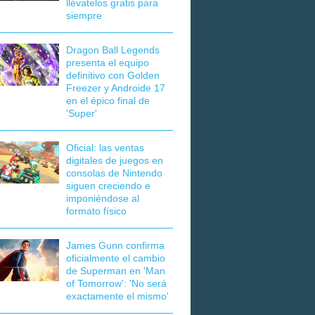
llévatelos gratis para
siempre
Dragon Ball Legends
presenta el equipo
definitivo con Golden
Freezer y Androide 17
en el épico final de
'Super'
Oficial: las ventas
digitales de juegos en
consolas de Nintendo
siguen creciendo e
imponiéndose al
formato físico
James Gunn confirma
oficialmente el cambio
de Superman en 'Man
of Tomorrow': 'No será
exactamente el mismo'