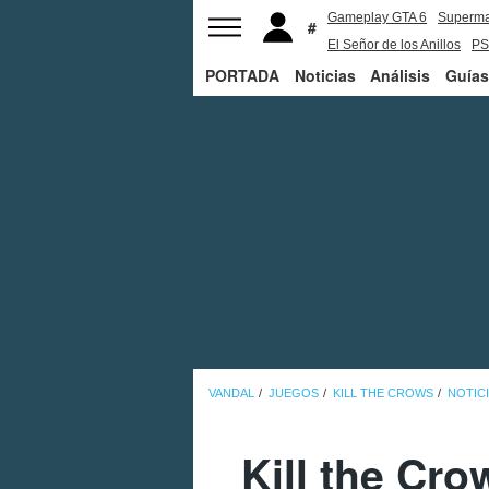
Gameplay GTA 6
Superm
El Señor de los Anillos
PS
PORTADA
Noticias
Análisis
Guías
VANDAL
JUEGOS
KILL THE CROWS
NOTIC
Kill the Cro