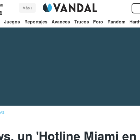
an
Más ↓
5
Juegos
Reportajes
Avances
Trucos
Foro
Random
Hard
IAS
ws, un 'Hotline Miami en 