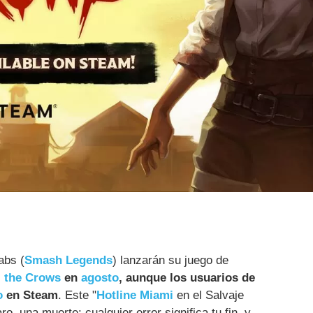
abs (
Smash Legends
) lanzarán su juego de
l the Crows
en
agosto
, aunque los usuarios de
o
en Steam
. Este "
Hotline Miami
en el Salvaje
o, una muerte: cualquier error significa tu fin, y