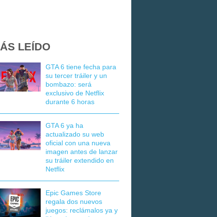
ÁS LEÍDO
GTA 6 tiene fecha para
su tercer tráiler y un
bombazo: será
exclusivo de Netflix
durante 6 horas
GTA 6 ya ha
actualizado su web
oficial con una nueva
imagen antes de lanzar
su tráiler extendido en
Netflix
Epic Games Store
regala dos nuevos
juegos: reclámalos ya y