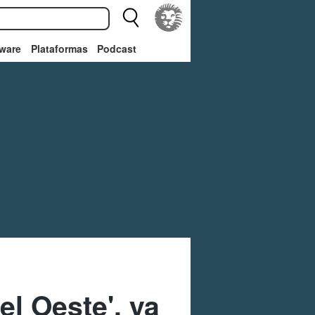
ware
Plataformas
Podcast
el Oeste', ya