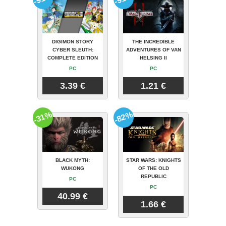
DIGIMON STORY
THE INCREDIBLE
CYBER SLEUTH:
ADVENTURES OF VAN
COMPLETE EDITION
HELSING II
PC
PC
3.39 €
1.21 €
-31%
-82%
BLACK MYTH:
STAR WARS: KNIGHTS
WUKONG
OF THE OLD
REPUBLIC
PC
PC
40.99 €
1.66 €