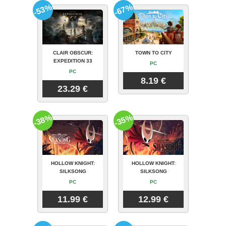
-53%
-67%
CLAIR OBSCUR:
TOWN TO CITY
EXPEDITION 33
PC
PC
8.19 €
23.29 €
-38%
-35%
HOLLOW KNIGHT:
HOLLOW KNIGHT:
SILKSONG
SILKSONG
PC
PC
11.99 €
12.99 €