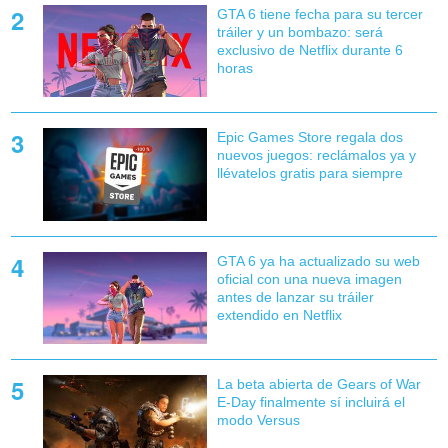
GTA 6 tiene fecha para su tercer
tráiler y un bombazo: será
exclusivo de Netflix durante 6
horas
Epic Games Store regala dos
nuevos juegos: reclámalos ya y
llévatelos gratis para siempre
GTA 6 ya ha actualizado su web
oficial con una nueva imagen
antes de lanzar su tráiler
extendido en Netflix
La beta abierta de Gears of War
E-Day finalmente sí incluirá el
modo Versus