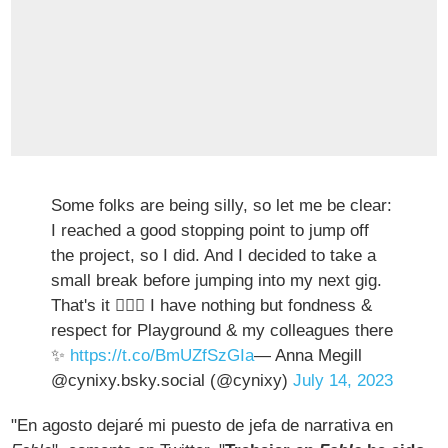
Some folks are being silly, so let me be clear:
I reached a good stopping point to jump off
the project, so I did. And I decided to take a
small break before jumping into my next gig.
That's it 🤷🏻‍♀️ I have nothing but fondness &
respect for Playground & my colleagues there
✨
https://t.co/BmUZfSzGIa
— Anna Megill
@cynixy.bsky.social (@cynixy)
July 14, 2023
"En agosto dejaré mi puesto de jefa de narrativa en