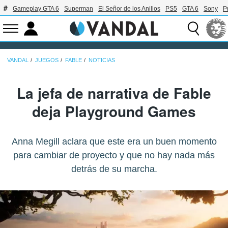
Gameplay GTA 6
Superman
El Señor de los Anillos
PS5
GTA 6
Sony
P
VANDAL
JUEGOS
FABLE
NOTICIAS
La jefa de narrativa de Fable
deja Playground Games
Anna Megill aclara que este era un buen momento
para cambiar de proyecto y que no hay nada más
detrás de su marcha.