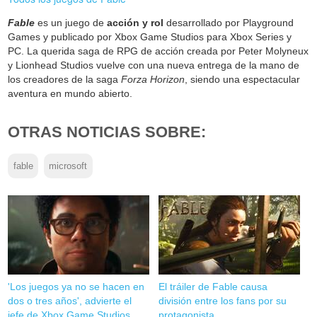
Fable
es un juego de
acción y rol
desarrollado por Playground
Games y publicado por Xbox Game Studios para Xbox Series y
PC. La querida saga de RPG de acción creada por Peter Molyneux
y Lionhead Studios vuelve con una nueva entrega de la mano de
los creadores de la saga
Forza Horizon
, siendo una espectacular
aventura en mundo abierto.
OTRAS NOTICIAS SOBRE:
fable
microsoft
'Los juegos ya no se hacen en
El tráiler de Fable causa
dos o tres años', advierte el
división entre los fans por su
jefe de Xbox Game Studios
protagonista