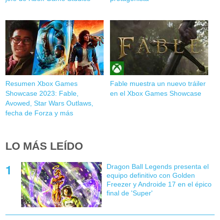
Resumen Xbox Games
Fable muestra un nuevo tráiler
Showcase 2023: Fable,
en el Xbox Games Showcase
Avowed, Star Wars Outlaws,
fecha de Forza y más
LO MÁS LEÍDO
Dragon Ball Legends presenta el
equipo definitivo con Golden
Freezer y Androide 17 en el épico
final de 'Super'