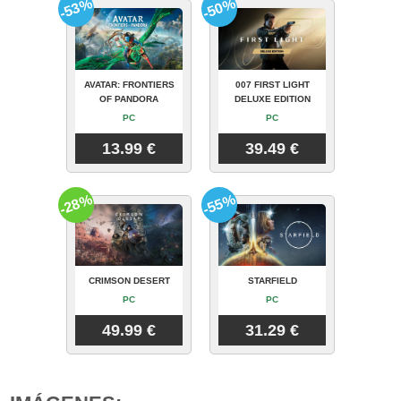
-53%
-50%
AVATAR: FRONTIERS
007 FIRST LIGHT
OF PANDORA
DELUXE EDITION
PC
PC
13.99 €
39.49 €
-28%
-55%
CRIMSON DESERT
STARFIELD
PC
PC
49.99 €
31.29 €