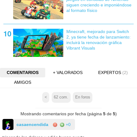
siguen creciendo e imponiéndose
al formato físico
Minecraft, mejorado para Switch
2, ya tiene fecha de lanzamiento:
incluirá la renovación gráfica
Vibrant Visuals
COMENTARIOS
+ VALORADOS
EXPERTOS
(2)
AMIGOS
<
62
com.
En foros
Mostrando comentarios por fecha (página
5
de
5
)
casaencendida
+0