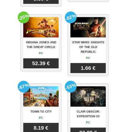
-25%
-82%
INDIANA JONES AND
STAR WARS: KNIGHTS
THE GREAT CIRCLE
OF THE OLD
REPUBLIC
PC
PC
52.39 €
1.66 €
-67%
-53%
TOWN TO CITY
CLAIR OBSCUR:
EXPEDITION 33
PC
PC
8.19 €