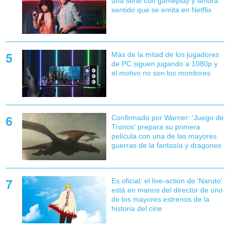
una serie con gameplay y tendrá
sentido que se emita en Netflix
Más de la mitad de los jugadores
de PC siguen jugando a 1080p y
el motivo no son los monitores
Confirmado por Warner: 'Juego de
Tronos' prepara su primera
película con una de las mayores
guerras de la fantasía y dragones
Es oficial: el live-action de 'Naruto'
está en manos del director de uno
de los mayores estrenos de la
historia del cine