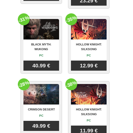
23.29 €
-31%
-35%
BLACK MYTH:
HOLLOW KNIGHT:
WUKONG
SILKSONG
PC
PC
40.99 €
12.99 €
-28%
-38%
CRIMSON DESERT
HOLLOW KNIGHT:
SILKSONG
PC
PC
49.99 €
11.99 €