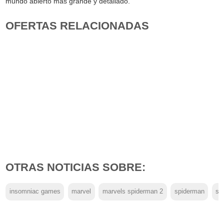
mundo abierto más grande y detallado.
OFERTAS RELACIONADAS
OTRAS NOTICIAS SOBRE:
insomniac games
marvel
marvels spiderman 2
spiderman
sp