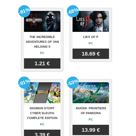
-91%
-68%
THE INCREDIBLE
LIES OF P
ADVENTURES OF VAN
PC
HELSING II
18.69 €
PC
1.21 €
-91%
-53%
DIGIMON STORY
AVATAR: FRONTIERS
CYBER SLEUTH:
OF PANDORA
COMPLETE EDITION
PC
PC
13.99 €
3.39 €