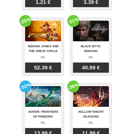
1.21 €
3.39 €
-25%
-31%
INDIANA JONES AND
BLACK MYTH:
THE GREAT CIRCLE
WUKONG
PC
PC
52.39 €
40.99 €
-53%
-38%
AVATAR: FRONTIERS
HOLLOW KNIGHT:
OF PANDORA
SILKSONG
PC
PC
13.99 €
11.99 €