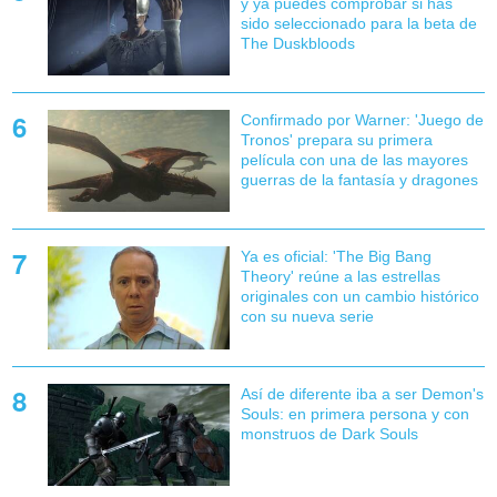
y ya puedes comprobar si has
sido seleccionado para la beta de
The Duskbloods
Confirmado por Warner: 'Juego de
Tronos' prepara su primera
película con una de las mayores
guerras de la fantasía y dragones
Ya es oficial: 'The Big Bang
Theory' reúne a las estrellas
originales con un cambio histórico
con su nueva serie
Así de diferente iba a ser Demon's
Souls: en primera persona y con
monstruos de Dark Souls