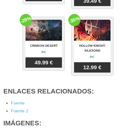
39.49 €
-28%
-35%
CRIMSON DESERT
HOLLOW KNIGHT:
SILKSONG
PC
PC
49.99 €
12.99 €
ENLACES RELACIONADOS:
Fuente
Fuente 2
IMÁGENES: