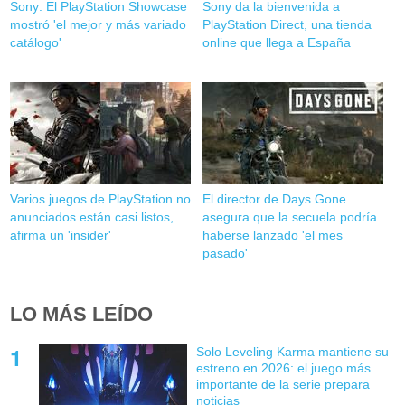
Sony: El PlayStation Showcase
Sony da la bienvenida a
mostró 'el mejor y más variado
PlayStation Direct, una tienda
catálogo'
online que llega a España
Varios juegos de PlayStation no
El director de Days Gone
anunciados están casi listos,
asegura que la secuela podría
afirma un 'insider'
haberse lanzado 'el mes
pasado'
LO MÁS LEÍDO
Solo Leveling Karma mantiene su
estreno en 2026: el juego más
importante de la serie prepara
noticias