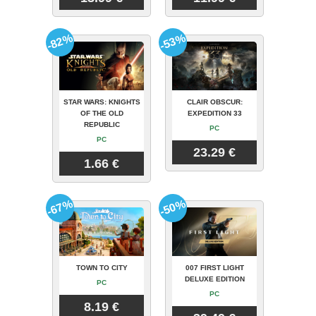
-82%
-53%
STAR WARS: KNIGHTS
CLAIR OBSCUR:
OF THE OLD
EXPEDITION 33
REPUBLIC
PC
PC
23.29 €
1.66 €
-67%
-50%
TOWN TO CITY
007 FIRST LIGHT
DELUXE EDITION
PC
PC
8.19 €