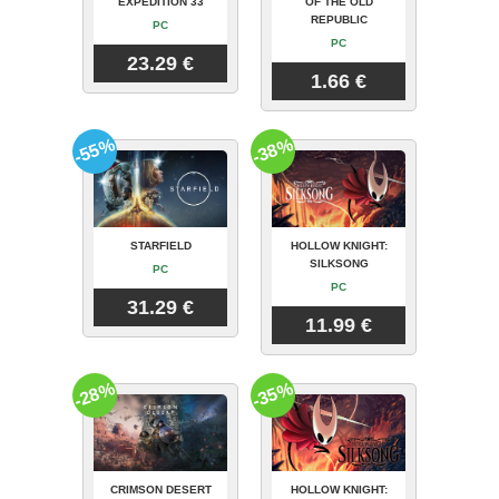
EXPEDITION 33
OF THE OLD
REPUBLIC
PC
PC
23.29 €
1.66 €
-55%
-38%
STARFIELD
HOLLOW KNIGHT:
SILKSONG
PC
PC
31.29 €
11.99 €
-28%
-35%
CRIMSON DESERT
HOLLOW KNIGHT: