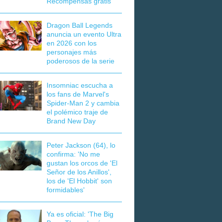
Recompensas gratis
Dragon Ball Legends
anuncia un evento Ultra
en 2026 con los
personajes más
poderosos de la serie
Insomniac escucha a
los fans de Marvel's
Spider-Man 2 y cambia
el polémico traje de
Brand New Day
Peter Jackson (64), lo
confirma: 'No me
gustan los orcos de 'El
Señor de los Anillos',
los de 'El Hobbit' son
formidables'
Ya es oficial: 'The Big