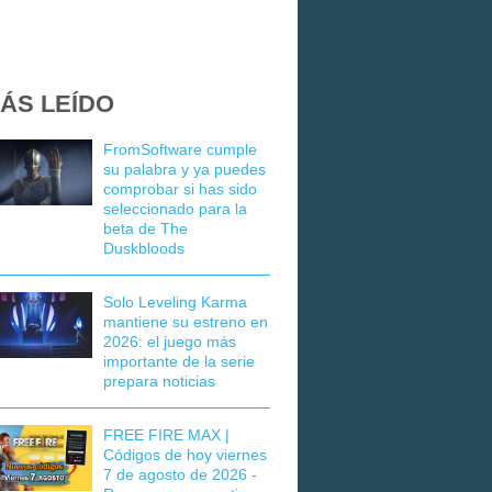
ÁS LEÍDO
FromSoftware cumple
su palabra y ya puedes
comprobar si has sido
seleccionado para la
beta de The
Duskbloods
Solo Leveling Karma
mantiene su estreno en
2026: el juego más
importante de la serie
prepara noticias
FREE FIRE MAX |
Códigos de hoy viernes
7 de agosto de 2026 -