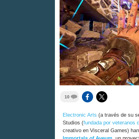
10
Electronic Arts
(a través de su se
Studios (
fundada por veteranos d
creativo en Visceral Games) ha
Immortals of Aveum
, un proyec