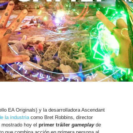
llo EA Originals) y la desarrolladora Ascendant
e la industria
como Bret Robbins, director
n mostrado hoy el
primer tráiler
gameplay
de
to que combina acción en primera persona al