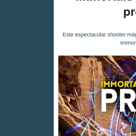
pr
Este espectacular shooter mág
Immort