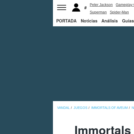
Peter Jackson
Gameplay 
Superman
Spider-Man
PORTADA
Noticias
Análisis
Guías
VANDAL
JUEGOS
IMMORTALS OF AVEUM
N
Immortals