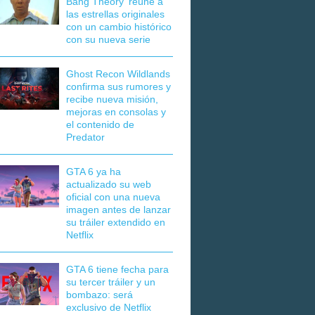
Bang Theory' reúne a
las estrellas originales
con un cambio histórico
con su nueva serie
Ghost Recon Wildlands
confirma sus rumores y
recibe nueva misión,
mejoras en consolas y
el contenido de
Predator
GTA 6 ya ha
actualizado su web
oficial con una nueva
imagen antes de lanzar
su tráiler extendido en
Netflix
GTA 6 tiene fecha para
su tercer tráiler y un
bombazo: será
exclusivo de Netflix