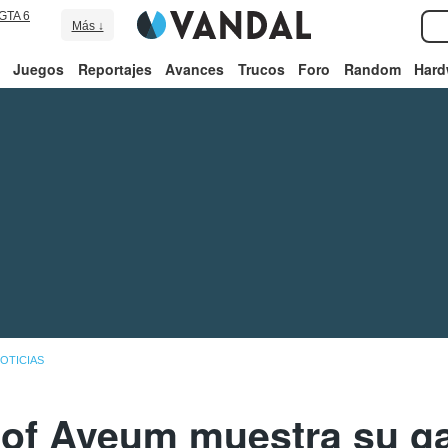
GTA 6
Más ↓
Juegos
Reportajes
Avances
Trucos
Foro
Random
Hard
OTICIAS
 of Aveum muestra su g