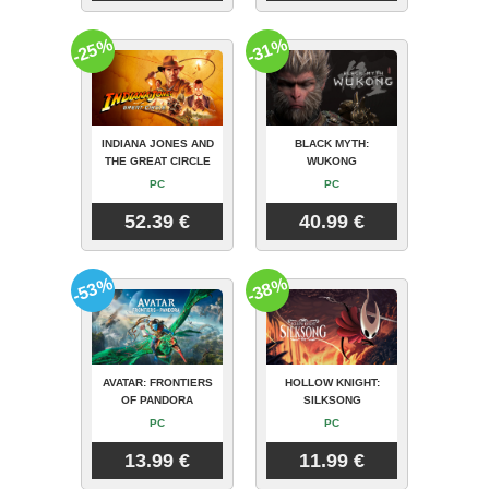
-25%
-31%
INDIANA JONES AND
BLACK MYTH:
THE GREAT CIRCLE
WUKONG
PC
PC
52.39 €
40.99 €
-53%
-38%
AVATAR: FRONTIERS
HOLLOW KNIGHT:
OF PANDORA
SILKSONG
PC
PC
13.99 €
11.99 €