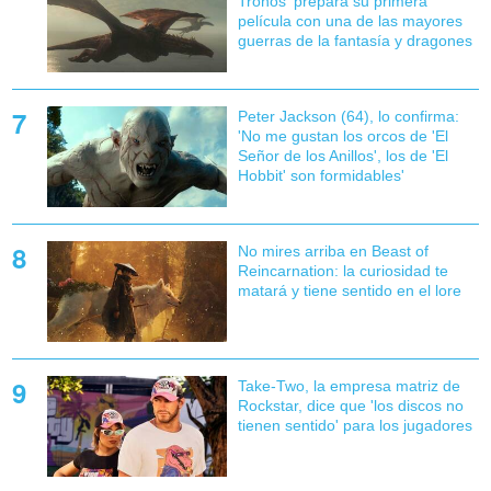
Tronos' prepara su primera
película con una de las mayores
guerras de la fantasía y dragones
Peter Jackson (64), lo confirma:
'No me gustan los orcos de 'El
Señor de los Anillos', los de 'El
Hobbit' son formidables'
No mires arriba en Beast of
Reincarnation: la curiosidad te
matará y tiene sentido en el lore
Take-Two, la empresa matriz de
Rockstar, dice que 'los discos no
tienen sentido' para los jugadores