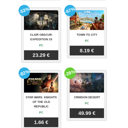
-53%
-67%
CLAIR OBSCUR:
TOWN TO CITY
EXPEDITION 33
PC
PC
8.19 €
23.29 €
-82%
-28%
STAR WARS: KNIGHTS
CRIMSON DESERT
OF THE OLD
PC
REPUBLIC
49.99 €
PC
1.66 €