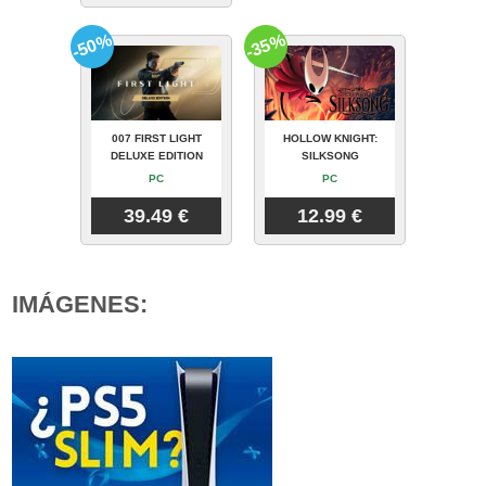
-50%
-35%
007 FIRST LIGHT
HOLLOW KNIGHT:
DELUXE EDITION
SILKSONG
PC
PC
39.49 €
12.99 €
IMÁGENES: