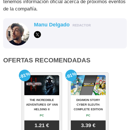
tenemos información oficial acerca de próximos eventos
de la compañía.
Manu Delgado
REDACTOR
OFERTAS RECOMENDADAS
-91%
-91%
THE INCREDIBLE
DIGIMON STORY
ADVENTURES OF VAN
CYBER SLEUTH:
HELSING II
COMPLETE EDITION
PC
PC
1.21 €
3.39 €