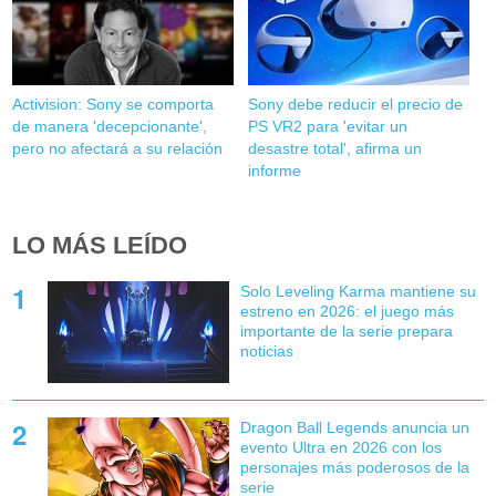
Activision: Sony se comporta
Sony debe reducir el precio de
de manera 'decepcionante',
PS VR2 para 'evitar un
pero no afectará a su relación
desastre total', afirma un
informe
LO MÁS LEÍDO
Solo Leveling Karma mantiene su
estreno en 2026: el juego más
importante de la serie prepara
noticias
Dragon Ball Legends anuncia un
evento Ultra en 2026 con los
personajes más poderosos de la
serie