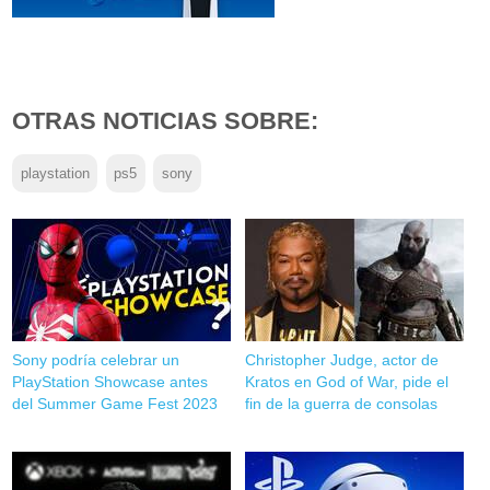
OTRAS NOTICIAS SOBRE:
playstation
ps5
sony
Sony podría celebrar un
Christopher Judge, actor de
PlayStation Showcase antes
Kratos en God of War, pide el
del Summer Game Fest 2023
fin de la guerra de consolas