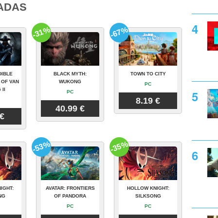
ADAS
-31%
-67%
DIBLE
BLACK MYTH:
TOWN TO CITY
 OF VAN
WUKONG
PC
 II
PC
8.19 €
40.99 €
 €
-53%
-35%
IGHT:
AVATAR: FRONTIERS
HOLLOW KNIGHT:
NG
OF PANDORA
SILKSONG
PC
PC