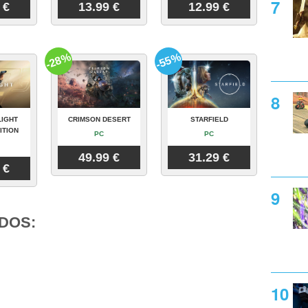
 €
13.99 €
12.99 €
-28%
-55%
LIGHT
CRIMSON DESERT
STARFIELD
ITION
PC
PC
49.99 €
31.29 €
 €
DOS: