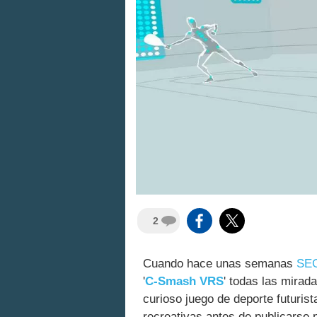
2
Cuando hace unas semanas
SE
'
C-Smash VRS
' todas las mirad
curioso juego de deporte futuris
recreativas antes de publicarse