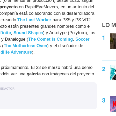
lo (o al menos en producción) desde 2020, según
 proyecto
en RapidEyeMovers, en un artículo del
 compañía está colaborando con la desarrolladora
á creando
The Last Worker
para PS5 y PS VR2.
LO M
yecto están presentes grandes nombres como el
finite
,
Sound Shapes
) y Arkotype (Polytron), los
) y Danalogue (
The Comet is Coming
,
Soccer
 (
The Motherless Oven
) y el diseñador de
ldlife Adventure
).
 próximamente. El 23 de marzo habrá una demo
podéis ver una
galería
con imágenes del proyecto.
REDACTOR