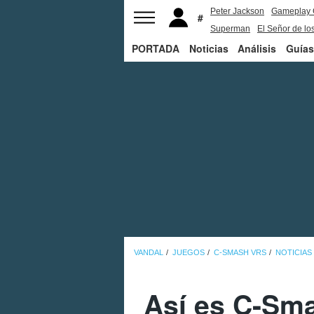
Peter Jackson
Gameplay 
Superman
El Señor de los
PORTADA
Noticias
Análisis
Guías
VANDAL
JUEGOS
C-SMASH VRS
NOTICIAS
Así es C-Sm