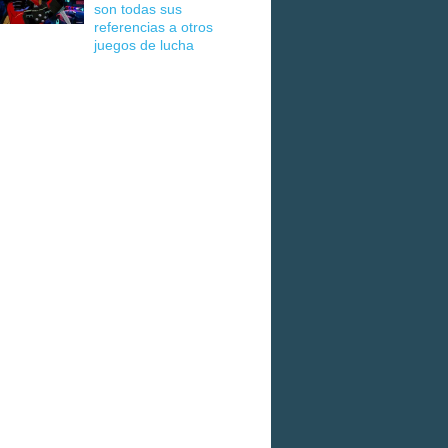
son todas sus
referencias a otros
juegos de lucha