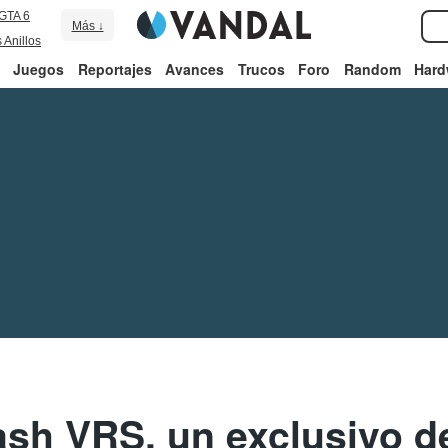
GTA 6
Más ↓
 Anillos
Juegos
Reportajes
Avances
Trucos
Foro
Random
Hard
ash VRS, un exclusivo d