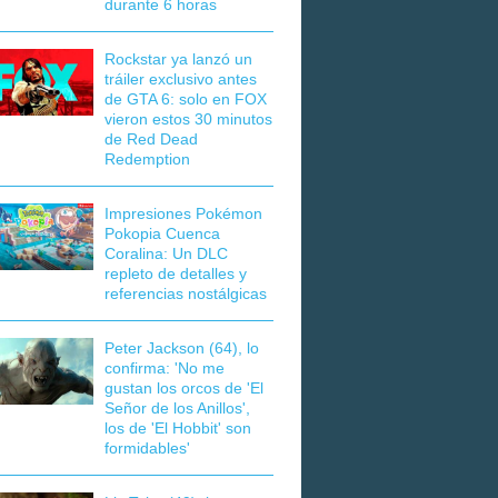
durante 6 horas
Rockstar ya lanzó un
tráiler exclusivo antes
de GTA 6: solo en FOX
vieron estos 30 minutos
de Red Dead
Redemption
Impresiones Pokémon
Pokopia Cuenca
Coralina: Un DLC
repleto de detalles y
referencias nostálgicas
Peter Jackson (64), lo
confirma: 'No me
gustan los orcos de 'El
Señor de los Anillos',
los de 'El Hobbit' son
formidables'