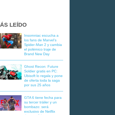
ÁS LEÍDO
Insomniac escucha a
los fans de Marvel's
Spider-Man 2 y cambia
el polémico traje de
Brand New Day
Ghost Recon: Future
Soldier gratis en PC:
Ubisoft lo regala y pone
de oferta toda la saga
por sus 25 años
GTA 6 tiene fecha para
su tercer tráiler y un
bombazo: será
exclusivo de Netflix