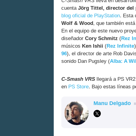
C-Smash VRS
lleva en desarrol
cuenta
Jörg Tittel, director del
blog oficial de PlayStation
. Esta
Wolf & Wood
, que también est
En el equipo de este nuevo pro
diseñador
Cory Schmitz
(
Rez In
músicos
Ken Ishii
(
Rez Infinite
96
), el director de arte Rob Davis
sonido Dan Pugsley (
Alba: A Wi
C-Smash VRS
llegará a PS VR2
en
PS Store
. Bajo estas líneas 
Manu Delgado