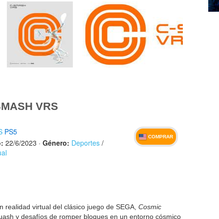
SMASH VRS
S
PS5
COMPRAR
:
22/6/2023
·
Género:
Deportes
/
ual
 realidad virtual del clásico juego de SEGA,
Cosmic
uash y desafíos de romper bloques en un entorno cósmico