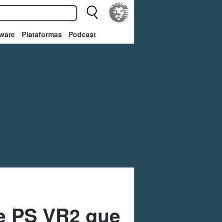
ware
Plataformas
Podcast
e PS VR2 que