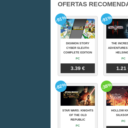
OFERTAS RECOMEND
-91%
-91%
DIGIMON STORY
THE INCRE
CYBER SLEUTH:
ADVENTURES
COMPLETE EDITION
HELSING
PC
PC
3.39 €
1.21
-82%
-38%
STAR WARS: KNIGHTS
HOLLOW KN
OF THE OLD
SILKSO
REPUBLIC
PC
PC