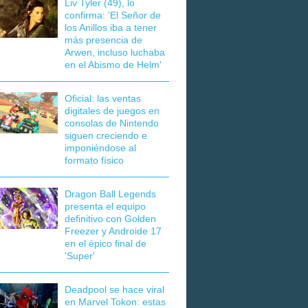
Liv Tyler (49), lo
confirma: 'El Señor de
los Anillos iba a tener
más presencia de
Arwen, incluso luchaba
en el Abismo de Helm'
Oficial: las ventas
digitales de juegos en
consolas de Nintendo
siguen creciendo e
imponiéndose al
formato físico
Dragon Ball Legends
presenta el equipo
definitivo con Golden
Freezer y Androide 17
en el épico final de
'Super'
Deadpool se hace viral
en Marvel Tokon: estas