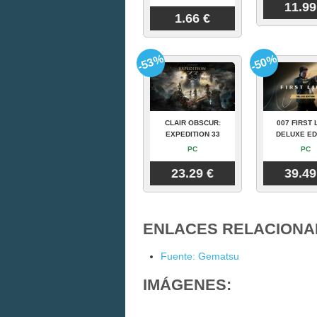
11.99
1.66 €
-53%
-50%
CLAIR OBSCUR:
007 FIRST 
EXPEDITION 33
DELUXE ED
PC
PC
23.29 €
39.49
ENLACES RELACIONA
Fuente: Gematsu
IMÁGENES: