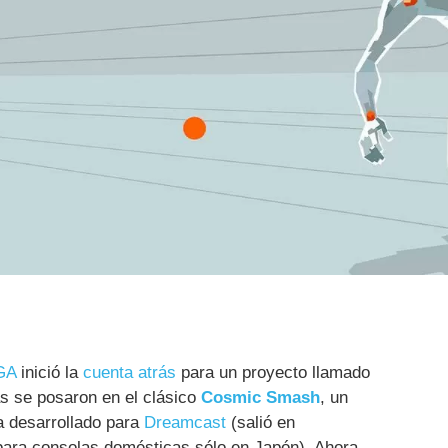
GA
inició la
cuenta atrás
para un proyecto llamado
as se posaron en el clásico
Cosmic Smash
, un
ta desarrollado para
Dreamcast
(salió en
 para consolas domésticas sólo en Japón). Ahora