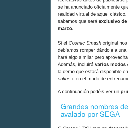
se ha anunciado oficialmente que,
realidad virtual de aquel clásico
sabemos que será
exclusivo de
marzo
.
Si el
Cosmic Smash
original nos
debíamos romper dándole a una
hará algo similar pero aprovech
Además, incluirá
varios modos d
la demo que estará disponible en
online
o en el modo de entrenamie
A continuación podéis ver un
pri
Grandes nombres de 
avalado por SEGA