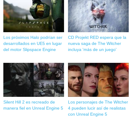
Los próximos Halo podrían ser
CD Projekt RED espera que la
desarrollados en UE5 en lugar
nueva saga de The Witcher
del motor Slipspace Engine
incluya 'más de un juego'
Silent Hill 2 es recreado de
Los personajes de The Witcher
manera fiel en Unreal Engine 5
4 pueden lucir así de realistas
con Unreal Engine 5