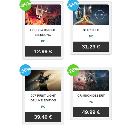
-35%
-55%
HOLLOW KNIGHT:
STARFIELD
SILKSONG
PC
PC
31.29 €
12.99 €
-50%
-28%
007 FIRST LIGHT
CRIMSON DESERT
DELUXE EDITION
PC
PC
49.99 €
39.49 €