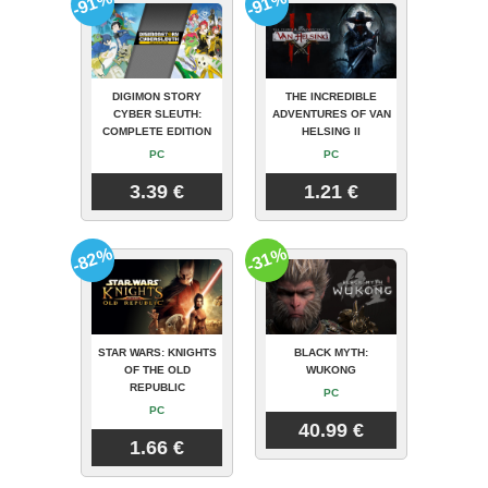
-91%
-91%
DIGIMON STORY
THE INCREDIBLE
CYBER SLEUTH:
ADVENTURES OF VAN
COMPLETE EDITION
HELSING II
PC
PC
3.39 €
1.21 €
-82%
-31%
STAR WARS: KNIGHTS
BLACK MYTH:
OF THE OLD
WUKONG
REPUBLIC
PC
PC
40.99 €
1.66 €