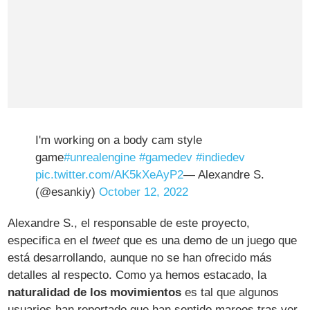
I'm working on a body cam style
game
#unrealengine
#gamedev
#indiedev
pic.twitter.com/AK5kXeAyP2
— Alexandre S.
(@esankiy)
October 12, 2022
Alexandre S., el responsable de este proyecto,
especifica en el
tweet
que es una demo de un juego que
está desarrollando, aunque no se han ofrecido más
detalles al respecto. Como ya hemos estacado, la
naturalidad de los movimientos
es tal que algunos
usuarios han reportado que han sentido mareos tras ver