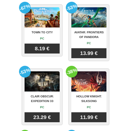
-67%
-53%
TOWN TO CITY
AVATAR: FRONTIERS
OF PANDORA
PC
PC
8.19 €
13.99 €
-53%
-38%
CLAIR OBSCUR:
HOLLOW KNIGHT:
EXPEDITION 33
SILKSONG
PC
PC
23.29 €
11.99 €