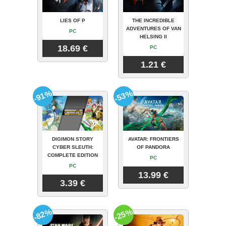
LIES OF P
THE INCREDIBLE
ADVENTURES OF VAN
PC
HELSING II
18.69 €
PC
1.21 €
-91%
-53%
DIGIMON STORY
AVATAR: FRONTIERS
CYBER SLEUTH:
OF PANDORA
COMPLETE EDITION
PC
PC
13.99 €
3.39 €
-82%
-25%