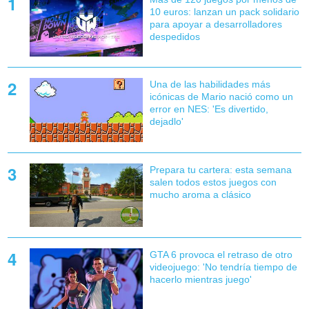
10 euros: lanzan un pack solidario
para apoyar a desarrolladores
despedidos
Una de las habilidades más
icónicas de Mario nació como un
error en NES: 'Es divertido,
dejadlo'
Prepara tu cartera: esta semana
salen todos estos juegos con
mucho aroma a clásico
GTA 6 provoca el retraso de otro
videojuego: 'No tendría tiempo de
hacerlo mientras juego'