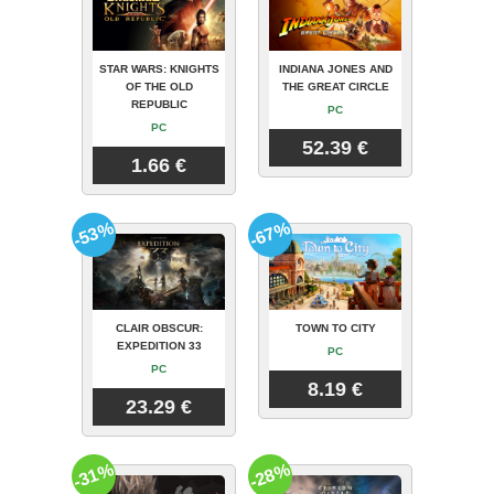
STAR WARS: KNIGHTS
INDIANA JONES AND
OF THE OLD
THE GREAT CIRCLE
REPUBLIC
PC
PC
52.39 €
1.66 €
-53%
-67%
CLAIR OBSCUR:
TOWN TO CITY
EXPEDITION 33
PC
PC
8.19 €
23.29 €
-31%
-28%