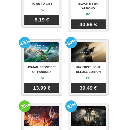
TOWN TO CITY
BLACK MYTH:
WUKONG
PC
PC
8.19 €
40.99 €
-53%
-50%
AVATAR: FRONTIERS
007 FIRST LIGHT
OF PANDORA
DELUXE EDITION
PC
PC
13.99 €
39.49 €
-38%
-53%