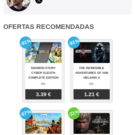
OFERTAS RECOMENDADAS
-91%
-91%
DIGIMON STORY
THE INCREDIBLE
CYBER SLEUTH:
ADVENTURES OF VAN
COMPLETE EDITION
HELSING II
PC
PC
3.39 €
1.21 €
-67%
-31%