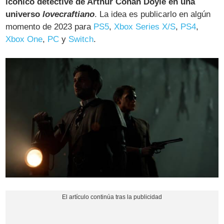
icónico detective de Arthur Conan Doyle en una
universo
lovecraftiano
. La idea es publicarlo en algún
momento de 2023 para
PS5
,
Xbox Series X/S
,
PS4
,
Xbox One
,
PC
y
Switch
.