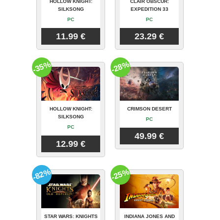
HOLLOW KNIGHT:
CLAIR OBSCUR:
SILKSONG
EXPEDITION 33
PC
PC
11.99 €
23.29 €
-35%
-28%
HOLLOW KNIGHT:
CRIMSON DESERT
SILKSONG
PC
PC
49.99 €
12.99 €
-82%
-25%
STAR WARS: KNIGHTS
INDIANA JONES AND