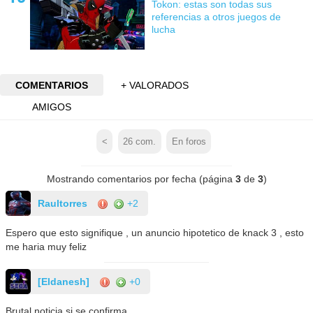
Tokon: estas son todas sus
referencias a otros juegos de
lucha
COMENTARIOS
+ VALORADOS
AMIGOS
<
26
com.
En foros
Mostrando comentarios por fecha (página
3
de
3
)
Raultorres
+2
Espero que esto signifique , un anuncio hipotetico de knack 3 , esto
me haria muy feliz
[Eldanesh]
+0
Brutal noticia si se confirma