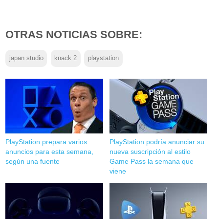
OTRAS NOTICIAS SOBRE:
japan studio
knack 2
playstation
PlayStation prepara varios
PlayStation podría anunciar su
anuncios para esta semana,
nueva suscripción al estilo
según una fuente
Game Pass la semana que
viene