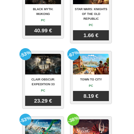
BLACK MYTH:
STAR WARS: KNIGHTS
WUKONG
OF THE OLD
REPUBLIC
PC
PC
40.99 €
1.66 €
-53%
-67%
CLAIR OBSCUR:
TOWN TO CITY
EXPEDITION 33
PC
PC
8.19 €
23.29 €
-53%
-38%