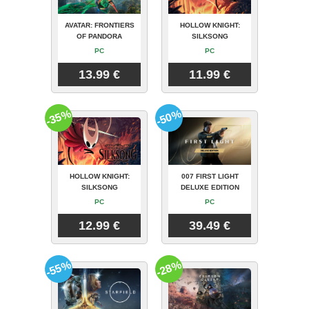
AVATAR: FRONTIERS
HOLLOW KNIGHT:
OF PANDORA
SILKSONG
PC
PC
13.99 €
11.99 €
-35%
-50%
HOLLOW KNIGHT:
007 FIRST LIGHT
SILKSONG
DELUXE EDITION
PC
PC
12.99 €
39.49 €
-55%
-28%