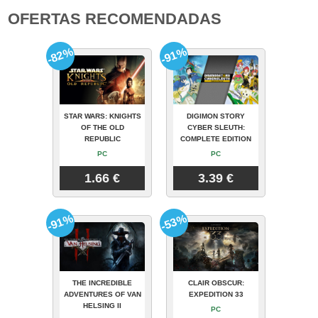
OFERTAS RECOMENDADAS
-82%
-91%
STAR WARS: KNIGHTS
DIGIMON STORY
OF THE OLD
CYBER SLEUTH:
REPUBLIC
COMPLETE EDITION
PC
PC
1.66 €
3.39 €
-91%
-53%
THE INCREDIBLE
CLAIR OBSCUR:
ADVENTURES OF VAN
EXPEDITION 33
HELSING II
PC