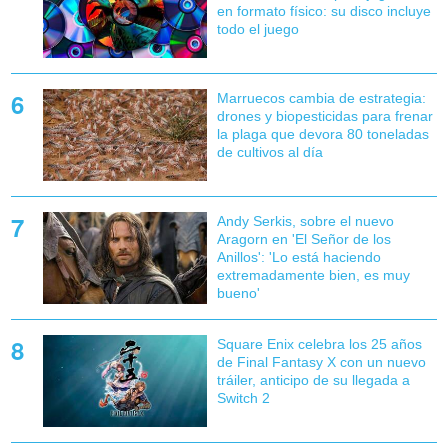
en formato físico: su disco incluye
todo el juego
Marruecos cambia de estrategia:
drones y biopesticidas para frenar
la plaga que devora 80 toneladas
de cultivos al día
Andy Serkis, sobre el nuevo
Aragorn en 'El Señor de los
Anillos': 'Lo está haciendo
extremadamente bien, es muy
bueno'
Square Enix celebra los 25 años
de Final Fantasy X con un nuevo
tráiler, anticipo de su llegada a
Switch 2