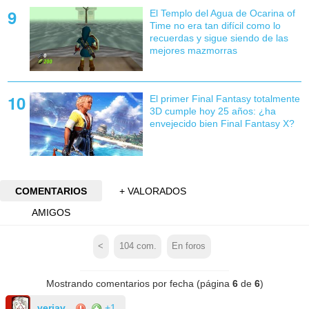
El Templo del Agua de Ocarina of
Time no era tan difícil como lo
recuerdas y sigue siendo de las
mejores mazmorras
El primer Final Fantasy totalmente
3D cumple hoy 25 años: ¿ha
envejecido bien Final Fantasy X?
COMENTARIOS
+ VALORADOS
AMIGOS
<
104
com.
En foros
Mostrando comentarios por fecha (página
6
de
6
)
verjav
+1