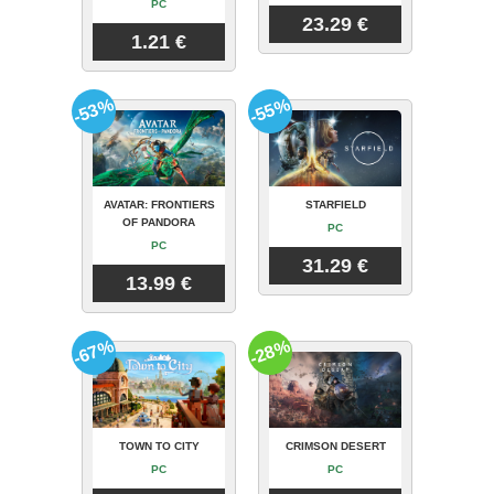
PC
23.29 €
1.21 €
-53%
-55%
AVATAR: FRONTIERS
STARFIELD
OF PANDORA
PC
PC
31.29 €
13.99 €
-67%
-28%
TOWN TO CITY
CRIMSON DESERT
PC
PC