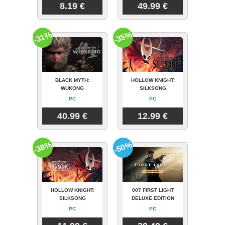
8.19 €
49.99 €
-31%
-35%
BLACK MYTH:
HOLLOW KNIGHT:
WUKONG
SILKSONG
PC
PC
40.99 €
12.99 €
-38%
-50%
HOLLOW KNIGHT:
007 FIRST LIGHT
SILKSONG
DELUXE EDITION
PC
PC