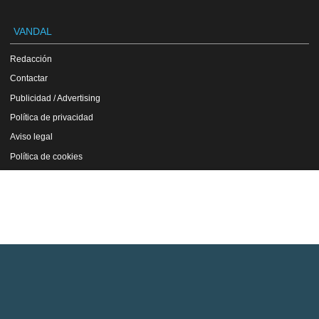
VANDAL
Redacción
Contactar
Publicidad / Advertising
Política de privacidad
Aviso legal
Política de cookies
VGChartz
Versión en inglés
Copyright Vandal 1997-2026 - Prohibida la reproducción total o parcial de estos
contenidos sin el permiso expreso de los autores.