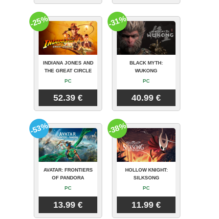
-25%
-31%
INDIANA JONES AND
BLACK MYTH:
THE GREAT CIRCLE
WUKONG
PC
PC
52.39 €
40.99 €
-53%
-38%
AVATAR: FRONTIERS
HOLLOW KNIGHT:
OF PANDORA
SILKSONG
PC
PC
13.99 €
11.99 €