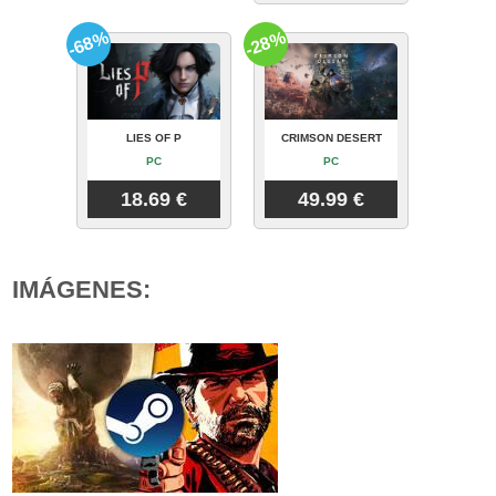
-68%
-28%
LIES OF P
CRIMSON DESERT
PC
PC
18.69 €
49.99 €
IMÁGENES: