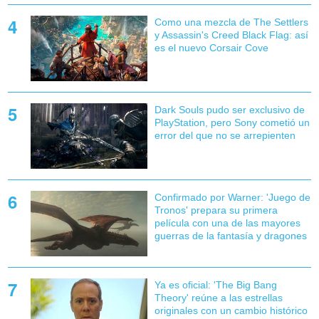
Como una mezcla de The Settlers
y Assassin's Creed Black Flag: así
es el nuevo Corsair Cove
Dark Souls pudo ser exclusivo de
PlayStation, pero Sony cometió un
error del que no se arrepienten
Confirmado por Warner: 'Juego de
Tronos' prepara su primera
película con una de las mayores
guerras de la fantasía y dragones
Ya es oficial: 'The Big Bang
Theory' reúne a las estrellas
originales con un cambio histórico