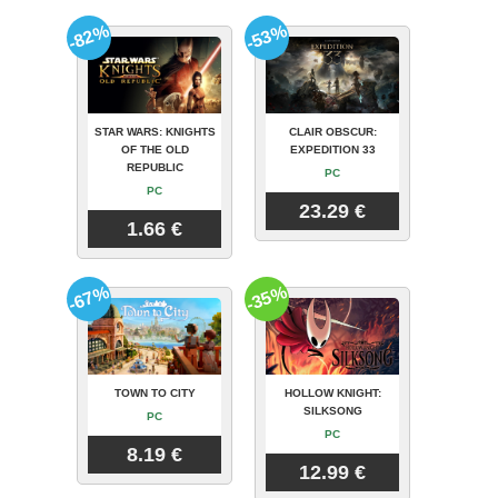
-82%
-53%
STAR WARS: KNIGHTS
CLAIR OBSCUR:
OF THE OLD
EXPEDITION 33
REPUBLIC
PC
PC
23.29 €
1.66 €
-67%
-35%
TOWN TO CITY
HOLLOW KNIGHT:
SILKSONG
PC
PC
8.19 €
12.99 €