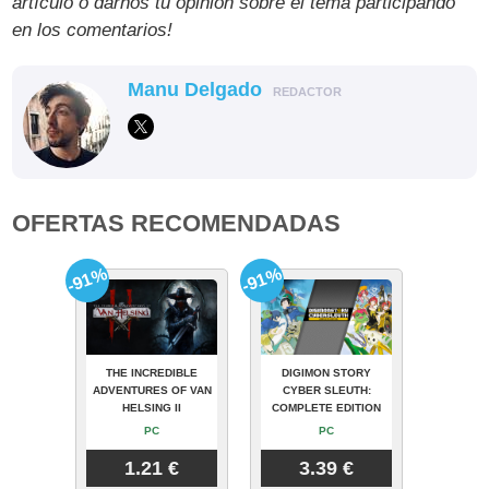
artículo o darnos tu opinión sobre el tema participando
en los comentarios!
Manu Delgado
REDACTOR
OFERTAS RECOMENDADAS
-91%
-91%
THE INCREDIBLE
DIGIMON STORY
ADVENTURES OF VAN
CYBER SLEUTH:
HELSING II
COMPLETE EDITION
PC
PC
1.21 €
3.39 €