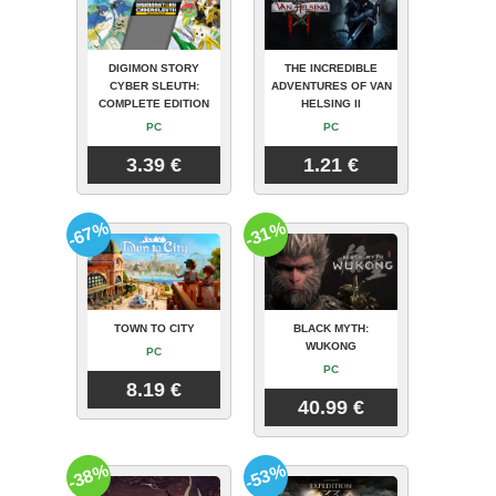
DIGIMON STORY
THE INCREDIBLE
CYBER SLEUTH:
ADVENTURES OF VAN
COMPLETE EDITION
HELSING II
PC
PC
3.39 €
1.21 €
-67%
-31%
TOWN TO CITY
BLACK MYTH:
WUKONG
PC
PC
8.19 €
40.99 €
-38%
-53%