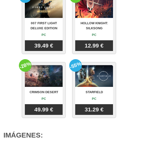
007 FIRST LIGHT
HOLLOW KNIGHT:
DELUXE EDITION
SILKSONG
PC
PC
39.49 €
12.99 €
-28%
-55%
CRIMSON DESERT
STARFIELD
PC
PC
49.99 €
31.29 €
IMÁGENES: