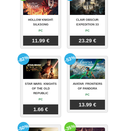
HOLLOW KNIGHT:
CLAIR OBSCUR:
SILKSONG
EXPEDITION 33
PC
PC
11.99 €
23.29 €
-82%
-53%
STAR WARS: KNIGHTS
AVATAR: FRONTIERS
OF THE OLD
OF PANDORA
REPUBLIC
PC
PC
13.99 €
1.66 €
-50%
-35%