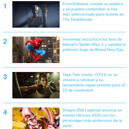
FromSoftware cumple su palabra
y ya puedes comprobar si has
sido seleccionado para la beta de
The Duskbloods
Insomniac escucha a los fans de
Marvel's Spider-Man 2 y cambia el
polémico traje de Brand New Day
Take-Two insiste: GTA 6 no se
volverá a retrasar y su
lanzamiento sigue previsto para el
19 de noviembre
Dragon Ball Legends anuncia un
evento Ultra en 2026 con los
personajes más poderosos de la
serie