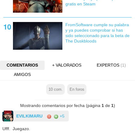
gratis en Steam
FromSoftware cumple su palabra
y ya puedes comprobar si has
sido seleccionado para la beta de
The Duskbloods
COMENTARIOS
+ VALORADOS
EXPERTOS
(1)
AMIGOS
10
com.
En foros
Mostrando comentarios por fecha (página
1
de
1
)
EVILKIMARU
+5
Ufff. Juegazo.