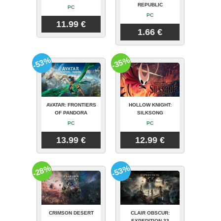
REPUBLIC
PC
PC
11.99 €
1.66 €
-53%
-35%
AVATAR: FRONTIERS
HOLLOW KNIGHT:
OF PANDORA
SILKSONG
PC
PC
13.99 €
12.99 €
-28%
-53%
CRIMSON DESERT
CLAIR OBSCUR:
EXPEDITION 33