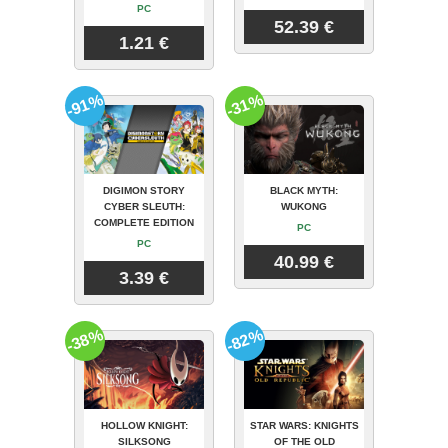
PC
52.39 €
1.21 €
-91%
-31%
DIGIMON STORY
BLACK MYTH:
CYBER SLEUTH:
WUKONG
COMPLETE EDITION
PC
PC
40.99 €
3.39 €
-38%
-82%
HOLLOW KNIGHT:
STAR WARS: KNIGHTS
SILKSONG
OF THE OLD