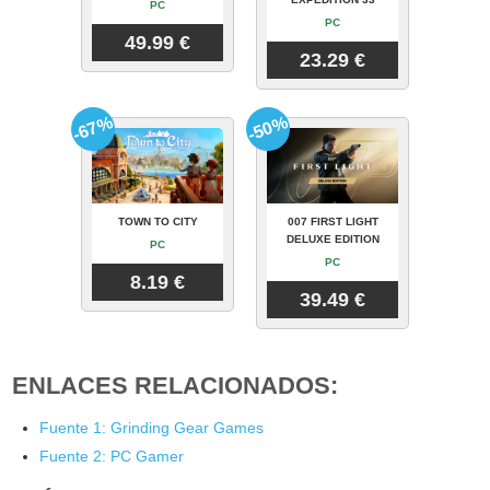
PC
PC
49.99 €
23.29 €
-67%
-50%
TOWN TO CITY
007 FIRST LIGHT
DELUXE EDITION
PC
PC
8.19 €
39.49 €
ENLACES RELACIONADOS:
Fuente 1: Grinding Gear Games
Fuente 2: PC Gamer