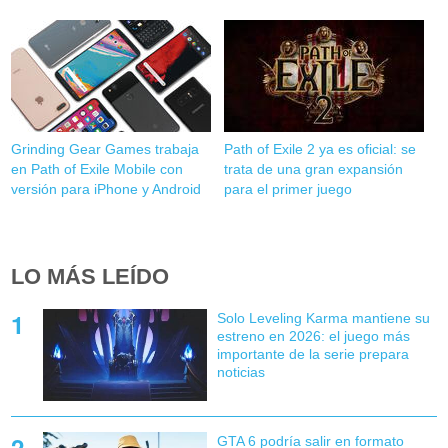
Grinding Gear Games trabaja
Path of Exile 2 ya es oficial: se
en Path of Exile Mobile con
trata de una gran expansión
versión para iPhone y Android
para el primer juego
LO MÁS LEÍDO
Solo Leveling Karma mantiene su
estreno en 2026: el juego más
importante de la serie prepara
noticias
GTA 6 podría salir en formato