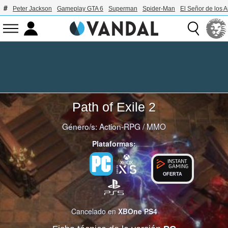
Peter Jackson
Gameplay GTA 6
Superman
Spider-Man
El Señor de los A
Path of Exile 2
Género/s:
Action-RPG
/
MMO
Plataformas:
OFERTA
Cancelado en
XBOne
PS4