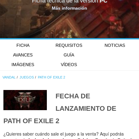
Ficha técnica de la versión
PC
Más información
FICHA
REQUISITOS
NOTICIAS
AVANCES
GUÍA
IMÁGENES
VÍDEOS
VANDAL
JUEGOS
PATH OF EXILE 2
FECHA DE
LANZAMIENTO DE
PATH OF EXILE 2
¿Quieres saber cuándo sale el juego a la venta? Aquí podrás