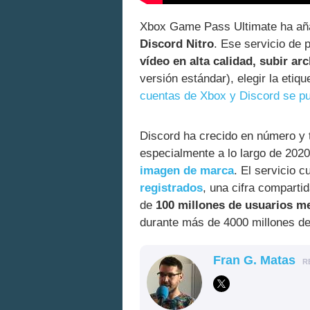
Xbox Game Pass Ultimate ha a
Discord Nitro
. Ese servicio de 
vídeo en alta calidad, subir a
versión estándar), elegir la etiq
cuentas de Xbox y Discord se pu
Discord ha crecido en número y t
especialmente a lo largo de 202
imagen de marca
. El servicio 
registrados
, una cifra compart
de
100 millones de usuarios m
durante más de 4000 millones de
Fran G. Matas
R