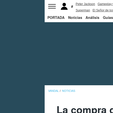
Peter Jackson
Gameplay 
Superman
El Señor de los
PORTADA
Noticias
Análisis
Guías
VANDAL
NOTICIAS
La compra d