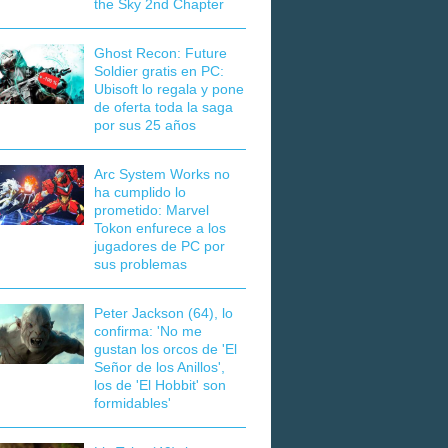
the Sky 2nd Chapter
Ghost Recon: Future
Soldier gratis en PC:
Ubisoft lo regala y pone
de oferta toda la saga
por sus 25 años
Arc System Works no
ha cumplido lo
prometido: Marvel
Tokon enfurece a los
jugadores de PC por
sus problemas
Peter Jackson (64), lo
confirma: 'No me
gustan los orcos de 'El
Señor de los Anillos',
los de 'El Hobbit' son
formidables'