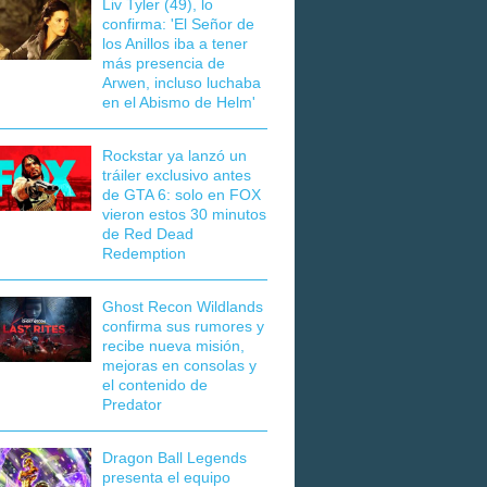
Liv Tyler (49), lo
confirma: 'El Señor de
los Anillos iba a tener
más presencia de
Arwen, incluso luchaba
en el Abismo de Helm'
Rockstar ya lanzó un
tráiler exclusivo antes
de GTA 6: solo en FOX
vieron estos 30 minutos
de Red Dead
Redemption
Ghost Recon Wildlands
confirma sus rumores y
recibe nueva misión,
mejoras en consolas y
el contenido de
Predator
Dragon Ball Legends
presenta el equipo