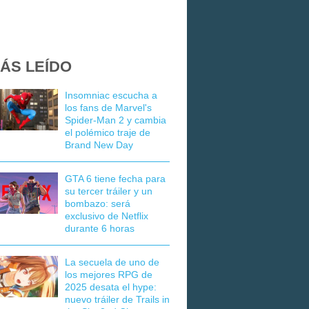
ÁS LEÍDO
Insomniac escucha a
los fans de Marvel's
Spider-Man 2 y cambia
el polémico traje de
Brand New Day
GTA 6 tiene fecha para
su tercer tráiler y un
bombazo: será
exclusivo de Netflix
durante 6 horas
La secuela de uno de
los mejores RPG de
2025 desata el hype:
nuevo tráiler de Trails in