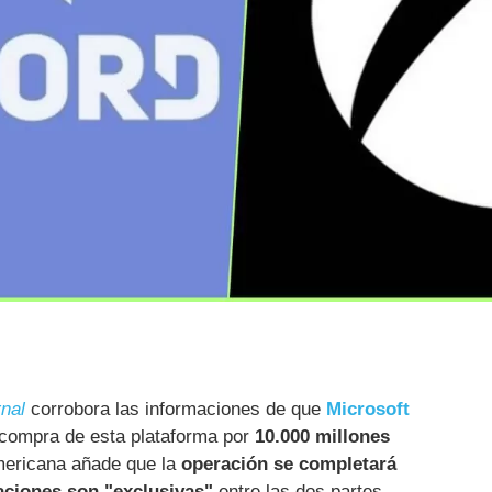
rnal
corrobora las informaciones de que
Microsoft
compra de esta plataforma por
10.000 millones
mericana añade que la
operación se completará
aciones son "exclusivas"
entre las dos partes.