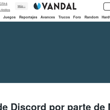
GTA 6
Más ↓
 Anillos
Juegos
Reportajes
Avances
Trucos
Foro
Random
Hard
e Discord por parte de 