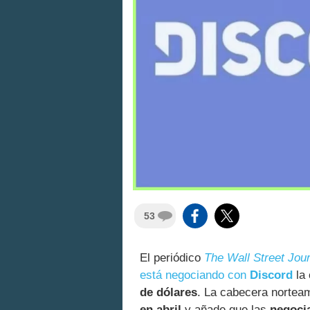
53
El periódico
The Wall Street Jou
está negociando con
Discord
la 
de dólares
. La cabecera nortea
en abril
y añade que las
negoci