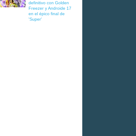
definitivo con Golden
Freezer y Androide 17
en el épico final de
'Super'