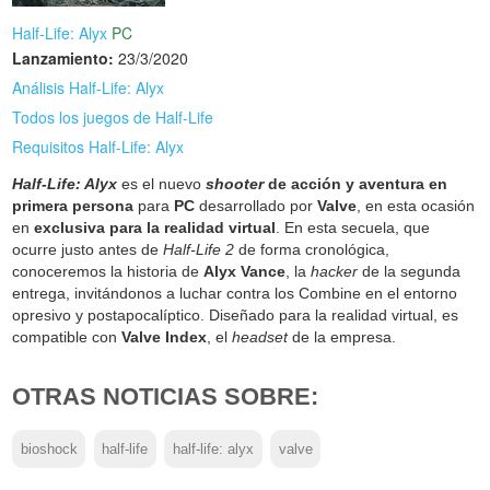
Half-Life: Alyx
PC
Lanzamiento:
23/3/2020
Análisis Half-Life: Alyx
Todos los juegos de Half-Life
Requisitos Half-Life: Alyx
Half-Life: Alyx
es el nuevo
shooter
de acción y aventura en
primera persona
para
PC
desarrollado por
Valve
, en esta ocasión
en
exclusiva para la realidad virtual
. En esta secuela, que
ocurre justo antes de
Half-Life 2
de forma cronológica,
conoceremos la historia de
Alyx Vance
, la
hacker
de la segunda
entrega, invitándonos a luchar contra los Combine en el entorno
opresivo y postapocalíptico. Diseñado para la realidad virtual, es
compatible con
Valve Index
, el
headset
de la empresa.
OTRAS NOTICIAS SOBRE:
bioshock
half-life
half-life: alyx
valve