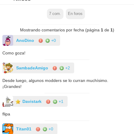
7
com.
En foros
Mostrando comentarios por fecha (página
1
de
1
)
AnoDino
+0
Como goza!
SambadeAmigo
+2
Desde luego, algunos modders se lo curran muchísimo.
¡Grandes!
Davistark
+1
flipa
Titan01
+0