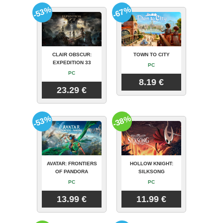
-53%
-67%
CLAIR OBSCUR:
TOWN TO CITY
EXPEDITION 33
PC
PC
8.19 €
23.29 €
-53%
-38%
AVATAR: FRONTIERS
HOLLOW KNIGHT:
OF PANDORA
SILKSONG
PC
PC
13.99 €
11.99 €