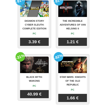
-91%
-91%
DIGIMON STORY
THE INCREDIBLE
CYBER SLEUTH:
ADVENTURES OF VAN
COMPLETE EDITION
HELSING II
PC
PC
3.39 €
1.21 €
-31%
-82%
BLACK MYTH:
STAR WARS: KNIGHTS
WUKONG
OF THE OLD
REPUBLIC
PC
PC
40.99 €
1.66 €