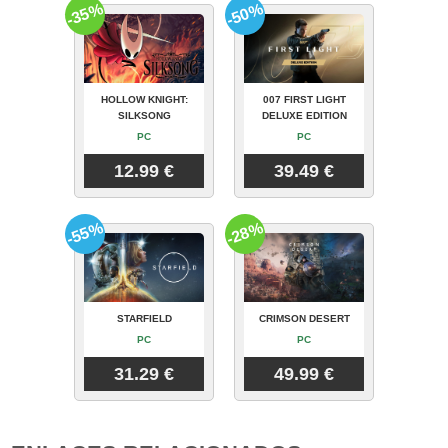
-35%
-50%
HOLLOW KNIGHT:
007 FIRST LIGHT
SILKSONG
DELUXE EDITION
PC
PC
12.99 €
39.49 €
-55%
-28%
STARFIELD
CRIMSON DESERT
PC
PC
31.29 €
49.99 €