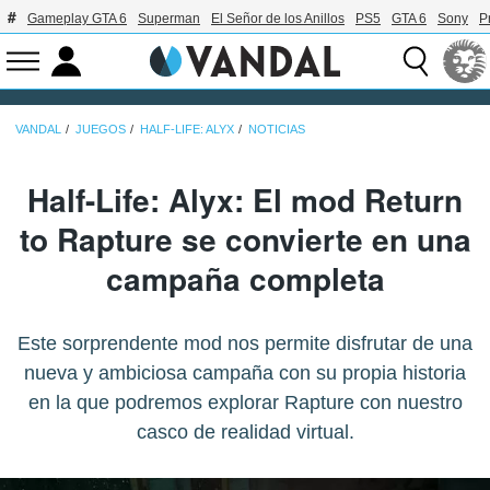
Gameplay GTA 6
Superman
El Señor de los Anillos
PS5
GTA 6
Sony
P
VANDAL
JUEGOS
HALF-LIFE: ALYX
NOTICIAS
Half-Life: Alyx: El mod Return
to Rapture se convierte en una
campaña completa
Este sorprendente mod nos permite disfrutar de una
nueva y ambiciosa campaña con su propia historia
en la que podremos explorar Rapture con nuestro
casco de realidad virtual.