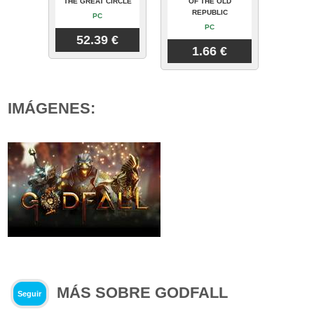
THE GREAT CIRCLE
OF THE OLD
REPUBLIC
PC
PC
52.39 €
1.66 €
IMÁGENES:
MÁS SOBRE GODFALL
Seguir