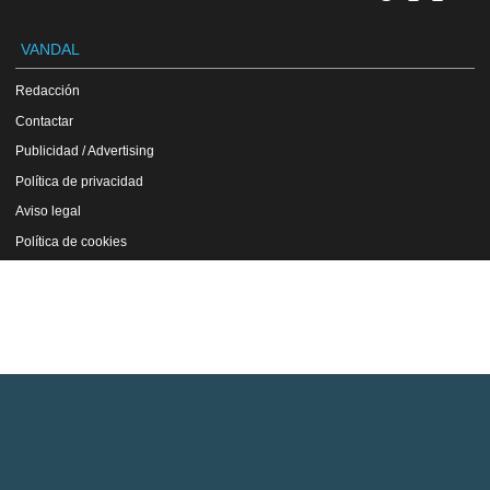
VANDAL
Redacción
Contactar
Publicidad / Advertising
Política de privacidad
Aviso legal
Política de cookies
VGChartz
Versión en inglés
Copyright Vandal 1997-2026 - Prohibida la reproducción total o parcial de estos
contenidos sin el permiso expreso de los autores.