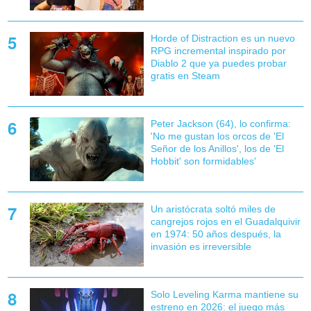
Horde of Distraction es un nuevo
RPG incremental inspirado por
Diablo 2 que ya puedes probar
gratis en Steam
Peter Jackson (64), lo confirma:
'No me gustan los orcos de 'El
Señor de los Anillos', los de 'El
Hobbit' son formidables'
Un aristócrata soltó miles de
cangrejos rojos en el Guadalquivir
en 1974: 50 años después, la
invasión es irreversible
Solo Leveling Karma mantiene su
estreno en 2026: el juego más