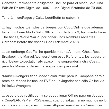
Conexión Permanente obligatoria, incluso para el Modo Solo, una
Edición Deluxe Digital de 100€ ... una Digital-Estándar de 70-80€...
Tendrá microPagos y Cajas Loot/Botín (a saber...)
... hay muchos Ejemplos de Juegos con Coop/Online que además
tienen un buen Modo Solo Offline... Borderlands 3, Remnants From
The Ashes, World War Z, por poner unos Nombres recientes...
Chronos: Before the Ashes (1 de Diciembre 2020)
... sin embargo GodFall ha querido mirar a Anthem, Ghost Recon
Breakpoint, o Marvel Avengers* con esos Referentes, les auguro un
rico 'Below Expectations/Fracaso', me sorprendería otra Cosa...
pero las Masas a Veces me sorprenden para mal...
*Marvel Avengers tiene Modo Solo/Offline para la Campaña pero el
resto de Modos incluso los PVE de un Jugador son sólo Online vía
Iniciativa Avengers...
... espero que rectifiquen y se pueda jugar Offline para un Jugador
y Coop/LAN/P2P en PC/Steam... cuando salga... si no muchos no lo
vamos a comprar, si es un 'mero Alquiler' mientras los Servidores