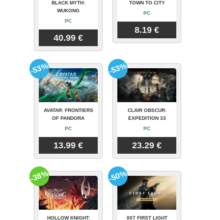
BLACK MYTH:
TOWN TO CITY
WUKONG
PC
PC
8.19 €
40.99 €
-53%
-53%
AVATAR: FRONTIERS
CLAIR OBSCUR:
OF PANDORA
EXPEDITION 33
PC
PC
13.99 €
23.29 €
-38%
-50%
HOLLOW KNIGHT:
007 FIRST LIGHT