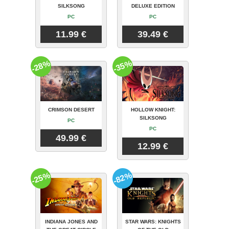
SILKSONG
DELUXE EDITION
PC
PC
11.99 €
39.49 €
-28%
-35%
CRIMSON DESERT
HOLLOW KNIGHT:
SILKSONG
PC
PC
49.99 €
12.99 €
-25%
-82%
INDIANA JONES AND
STAR WARS: KNIGHTS