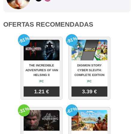
OFERTAS RECOMENDADAS
-91%
-91%
THE INCREDIBLE
DIGIMON STORY
ADVENTURES OF VAN
CYBER SLEUTH:
HELSING II
COMPLETE EDITION
PC
PC
1.21 €
3.39 €
-31%
-67%