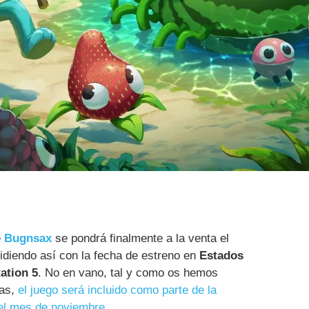
e
Bugnsax
se pondrá finalmente a la venta el
cidiendo así con la fecha de estreno en
Estados
ation 5
. No en vano, tal y como os hemos
ras,
el juego será incluido como parte de la
del mes de noviembre
.