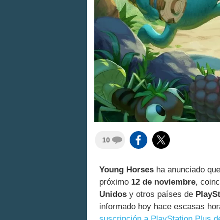
10
Young Horses
ha anunciado qu
próximo
12 de noviembre
, coin
Unidos
y otros países de
PlaySt
informado hoy hace escasas ho
suscripción a PlayStation Plus 