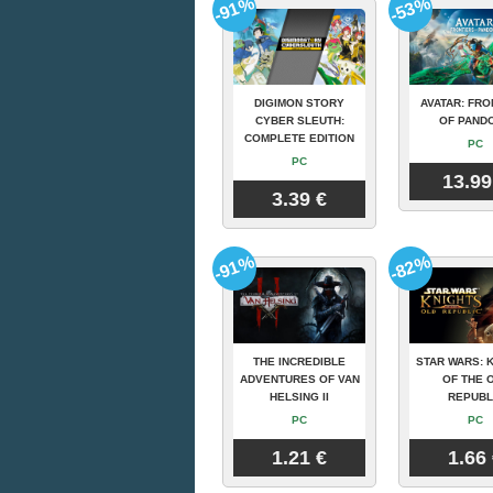
-91%
-53%
DIGIMON STORY
AVATAR: FRO
CYBER SLEUTH:
OF PAND
COMPLETE EDITION
PC
PC
13.99
3.39 €
-91%
-82%
THE INCREDIBLE
STAR WARS: 
ADVENTURES OF VAN
OF THE 
HELSING II
REPUBL
PC
PC
1.21 €
1.66