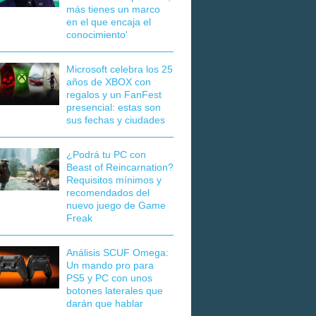
más tienes un marco
en el que encaja el
conocimiento'
Microsoft celebra los 25
años de XBOX con
regalos y un FanFest
presencial: estas son
sus fechas y ciudades
¿Podrá tu PC con
Beast of Reincarnation?
Requisitos mínimos y
recomendados del
nuevo juego de Game
Freak
Análisis SCUF Omega:
Un mando pro para
PS5 y PC con unos
botones laterales que
darán que hablar