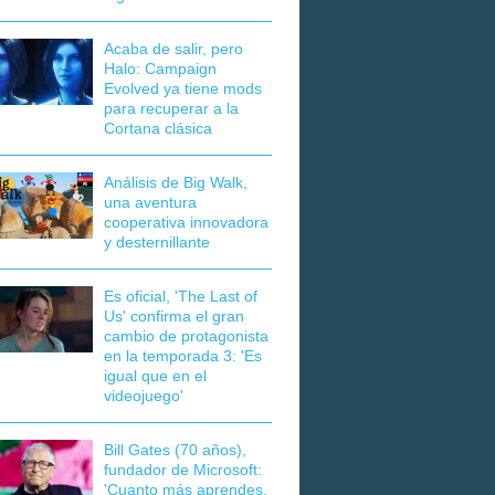
Acaba de salir, pero
Halo: Campaign
Evolved ya tiene mods
para recuperar a la
Cortana clásica
Análisis de Big Walk,
una aventura
cooperativa innovadora
y desternillante
Es oficial, 'The Last of
Us' confirma el gran
cambio de protagonista
en la temporada 3: 'Es
igual que en el
videojuego'
Bill Gates (70 años),
fundador de Microsoft:
'Cuanto más aprendes,