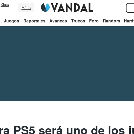
Xbox
Más ↓
Juegos
Reportajes
Avances
Trucos
Foro
Random
Hard
a PS5 será uno de los 