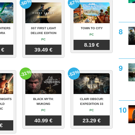
-50%
-67%
NTIERS
007 FIRST LIGHT
TOWN TO CITY
ORA
DELUXE EDITION
PC
PC
8.19 €
 €
39.49 €
-31%
-53%
KNIGHTS
BLACK MYTH:
CLAIR OBSCUR:
OLD
WUKONG
EXPEDITION 33
IC
PC
PC
40.99 €
23.29 €
 €