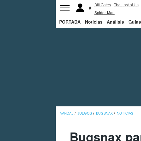
Bill Gates
The Last of Us
Spider-Man
PORTADA
Noticias
Análisis
Guías
VANDAL
JUEGOS
BUGSNAX
NOTICIAS
Bugsnax par