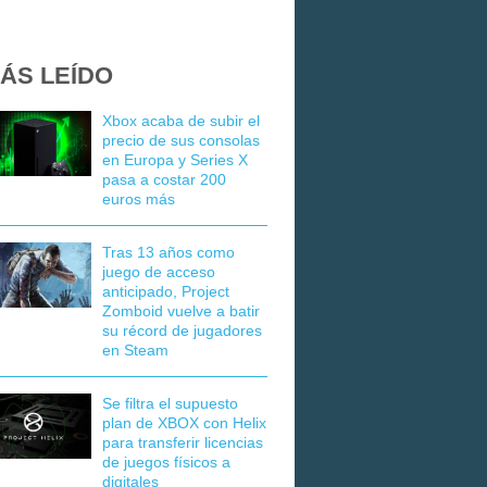
ÁS LEÍDO
Xbox acaba de subir el
precio de sus consolas
en Europa y Series X
pasa a costar 200
euros más
Tras 13 años como
juego de acceso
anticipado, Project
Zomboid vuelve a batir
su récord de jugadores
en Steam
Se filtra el supuesto
plan de XBOX con Helix
para transferir licencias
de juegos físicos a
digitales