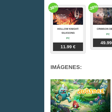
-38%
-28%
HOLLOW KNIGHT:
CRIMSON D
SILKSONG
PC
PC
49.99
11.99 €
IMÁGENES: