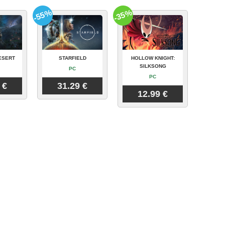
-55%
-35%
ESERT
STARFIELD
HOLLOW KNIGHT:
SILKSONG
PC
PC
 €
31.29 €
12.99 €