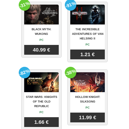
-31%
-91%
BLACK MYTH:
THE INCREDIBLE
WUKONG
ADVENTURES OF VAN
HELSING II
PC
PC
40.99 €
1.21 €
-82%
-38%
STAR WARS: KNIGHTS
HOLLOW KNIGHT:
OF THE OLD
SILKSONG
REPUBLIC
PC
PC
11.99 €
1.66 €