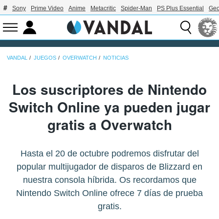
Sony
Prime Video
Anime
Metacritic
Spider-Man
PS Plus Essential
Geo
VANDAL
JUEGOS
OVERWATCH
NOTICIAS
Los suscriptores de Nintendo
Switch Online ya pueden jugar
gratis a Overwatch
Hasta el 20 de octubre podremos disfrutar del
popular multijugador de disparos de Blizzard en
nuestra consola híbrida. Os recordamos que
Nintendo Switch Online ofrece 7 días de prueba
gratis.