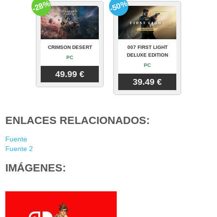
-28%
-50%
CRIMSON DESERT
007 FIRST LIGHT
DELUXE EDITION
PC
PC
49.99 €
39.49 €
ENLACES RELACIONADOS:
Fuente
Fuente 2
IMÁGENES: