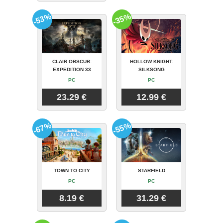
-53%
-35%
CLAIR OBSCUR:
HOLLOW KNIGHT:
EXPEDITION 33
SILKSONG
PC
PC
23.29 €
12.99 €
-67%
-55%
TOWN TO CITY
STARFIELD
PC
PC
8.19 €
31.29 €