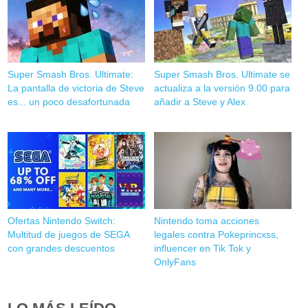
Super Smash Bros. Ultimate:
Super Smash Bros. Ultimate se
La pantalla de victoria de Steve
actualiza a la versión 9.00 para
es... un poco desafortunada
añadir a Steve y Alex
Ofertas Nintendo Switch:
Nintendo toma acciones
Multitud de juegos de SEGA
legales contra Pokeprincxss,
con grandes descuentos
influencer en Tik Tok y
OnlyFans