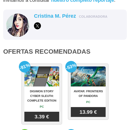
invitamos a consultar
nuestro completo reportaje
.
Cristina M. Pérez
COLABORADORA
OFERTAS RECOMENDADAS
-91%
-53%
DIGIMON STORY
AVATAR: FRONTIERS
CYBER SLEUTH:
OF PANDORA
COMPLETE EDITION
PC
PC
13.99 €
3.39 €