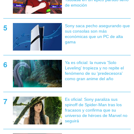
de emoción
Sony saca pecho asegurando que
sus consolas son más
económicas que un PC de alta
gama
Ya es oficial: la nueva 'Solo
Leveling' tropieza y no repite el
fenómeno de su 'predecesora'
como gran anime del año
Es oficial: Sony paraliza sus
spinoff de Spider-Man tras los
fracasos y confirma que su
universo de héroes de Marvel no
seguirá