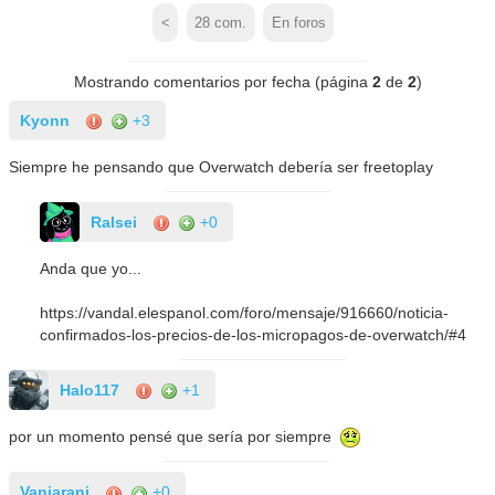
<
28
com.
En foros
Mostrando comentarios por fecha (página
2
de
2
)
Kyonn
+3
Siempre he pensando que Overwatch debería ser freetoplay
Ralsei
+0
Anda que yo...
https://vandal.elespanol.com/foro/mensaje/916660/noticia-
confirmados-los-precios-de-los-micropagos-de-overwatch/#4
Halo117
+1
por un momento pensé que sería por siempre
Vanjaranj
+0