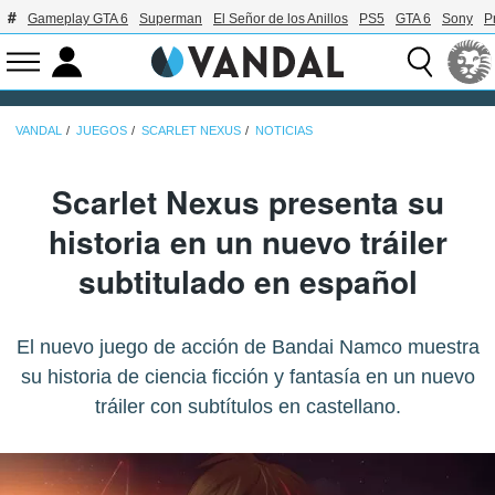
Gameplay GTA 6
Superman
El Señor de los Anillos
PS5
GTA 6
Sony
P
VANDAL
JUEGOS
SCARLET NEXUS
NOTICIAS
Scarlet Nexus presenta su
historia en un nuevo tráiler
subtitulado en español
El nuevo juego de acción de Bandai Namco muestra
su historia de ciencia ficción y fantasía en un nuevo
tráiler con subtítulos en castellano.