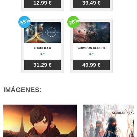
12.99 €
39.49 €
-55%
-28%
STARFIELD
CRIMSON DESERT
PC
PC
31.29 €
49.99 €
IMÁGENES: