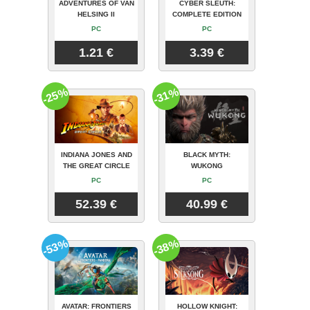
ADVENTURES OF VAN
CYBER SLEUTH:
HELSING II
COMPLETE EDITION
PC
PC
1.21 €
3.39 €
-25%
-31%
INDIANA JONES AND
BLACK MYTH:
THE GREAT CIRCLE
WUKONG
PC
PC
52.39 €
40.99 €
-53%
-38%
AVATAR: FRONTIERS
HOLLOW KNIGHT: