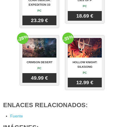
CLAIR OBSCUR:
LIES OF P
EXPEDITION 33
PC
PC
18.69 €
23.29 €
-28%
-35%
CRIMSON DESERT
HOLLOW KNIGHT:
SILKSONG
PC
PC
49.99 €
12.99 €
ENLACES RELACIONADOS:
Fuente