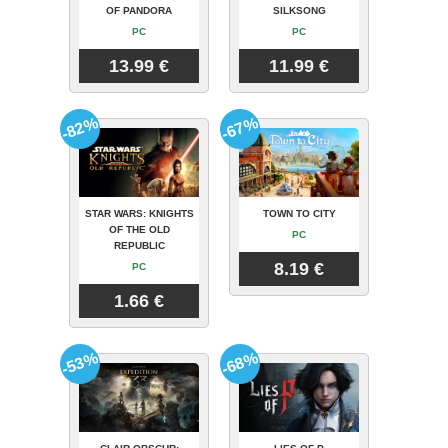
OF PANDORA
SILKSONG
PC
PC
13.99 €
11.99 €
-82%
-67%
STAR WARS: KNIGHTS
TOWN TO CITY
OF THE OLD
PC
REPUBLIC
8.19 €
PC
1.66 €
-53%
-68%