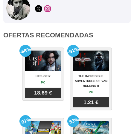
OFERTAS RECOMENDADAS
-68%
-91%
LIES OF P
THE INCREDIBLE
ADVENTURES OF VAN
PC
HELSING II
18.69 €
PC
1.21 €
-91%
-53%