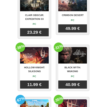
CLAIR OBSCUR:
CRIMSON DESERT
EXPEDITION 33
PC
PC
49.99 €
23.29 €
-38%
-31%
HOLLOW KNIGHT:
BLACK MYTH:
SILKSONG
WUKONG
PC
PC
11.99 €
40.99 €
-67%
-35%