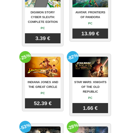
DIGIMON STORY
AVATAR: FRONTIERS
CYBER SLEUTH:
OF PANDORA
COMPLETE EDITION
PC
PC
13.99 €
3.39 €
-25%
-82%
INDIANA JONES AND
STAR WARS: KNIGHTS
THE GREAT CIRCLE
OF THE OLD
REPUBLIC
PC
PC
52.39 €
1.66 €
-53%
-28%