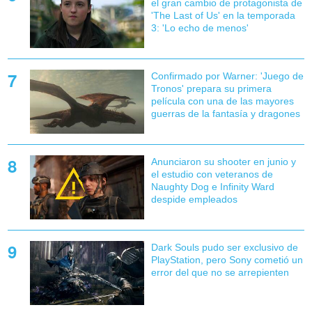
el gran cambio de protagonista de
'The Last of Us' en la temporada
3: 'Lo echo de menos'
Confirmado por Warner: 'Juego de
Tronos' prepara su primera
película con una de las mayores
guerras de la fantasía y dragones
Anunciaron su shooter en junio y
el estudio con veteranos de
Naughty Dog e Infinity Ward
despide empleados
Dark Souls pudo ser exclusivo de
PlayStation, pero Sony cometió un
error del que no se arrepienten