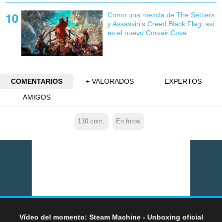
Como una mezcla de The Settlers
y Assassin's Creed Black Flag: así
es el nuevo Corsair Cove
COMENTARIOS
+ VALORADOS
EXPERTOS
AMIGOS
130
com.
En foros
Vídeo del momento: Steam Machine - Unboxing oficial