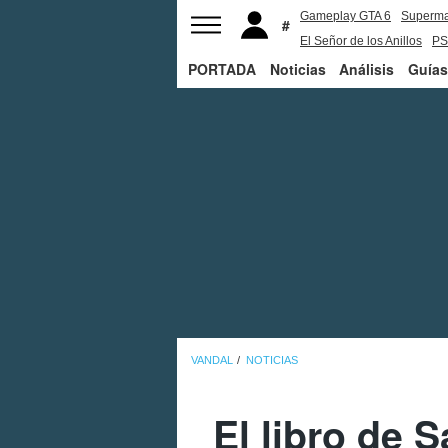
Gameplay GTA 6
Superm
El Señor de los Anillos
PS
PORTADA
Noticias
Análisis
Guías
VANDAL
NOTICIAS
El libro de S