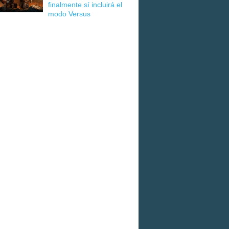
finalmente sí incluirá el
modo Versus