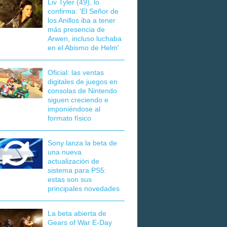
Liv Tyler (49), lo
confirma: 'El Señor de
los Anillos iba a tener
más presencia de
Arwen, incluso luchaba
en el Abismo de Helm'
Oficial: las ventas
digitales de juegos en
consolas de Nintendo
siguen creciendo e
imponiéndose al
formato físico
Sony lanza la beta de
una nueva
actualización de
sistema para PS5:
estas son sus
principales novedades
La beta abierta de
Gears of War E-Day