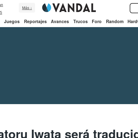
an
Más ↓
5
Juegos
Reportajes
Avances
Trucos
Foro
Random
Hard
atoru Iwata será traduci