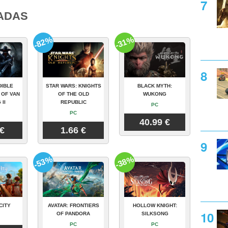
ADAS
-82%
-31%
DIBLE
STAR WARS: KNIGHTS
BLACK MYTH:
 OF VAN
OF THE OLD
WUKONG
 II
REPUBLIC
PC
PC
40.99 €
 €
1.66 €
-53%
-38%
CITY
AVATAR: FRONTIERS
HOLLOW KNIGHT:
OF PANDORA
SILKSONG
PC
PC