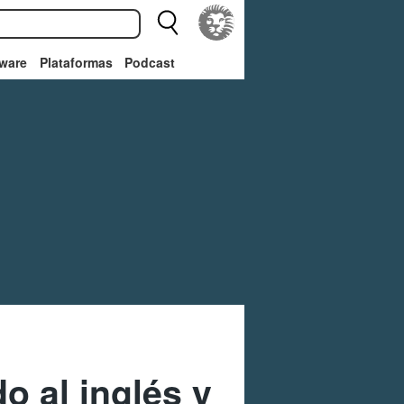
ware
Plataformas
Podcast
do al inglés y