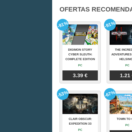
OFERTAS RECOMEND
-91%
-91%
DIGIMON STORY
THE INCRE
CYBER SLEUTH:
ADVENTURES
COMPLETE EDITION
HELSING
PC
PC
3.39 €
1.21
-53%
-67%
CLAIR OBSCUR:
TOWN TO 
EXPEDITION 33
PC
PC