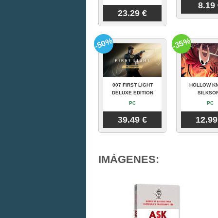
8.19
23.29 €
-50%
-35%
007 FIRST LIGHT
HOLLOW KN
DELUXE EDITION
SILKSO
PC
PC
39.49 €
12.99
IMÁGENES: