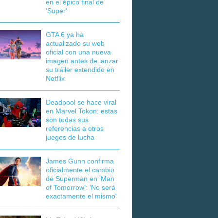
en el épico final de
'Super'
GTA 6 ya ha
actualizado su web
oficial con una nueva
imagen antes de lanzar
su tráiler extendido en
Netflix
Deadpool se hace viral
en Marvel Tokon: estas
son todas sus
referencias a otros
juegos de lucha
James Gunn confirma
oficialmente el cambio
de Superman en 'Man
of Tomorrow': 'No será
exactamente el mismo'