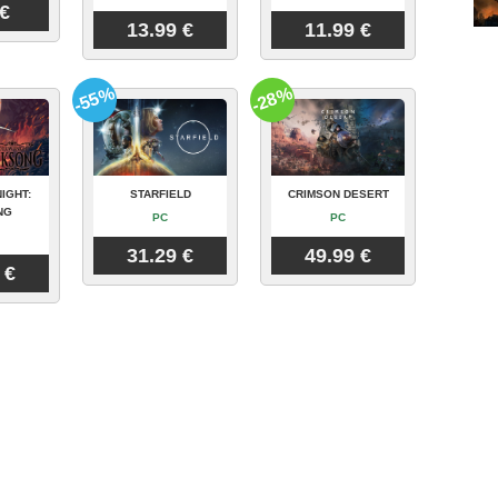
 €
13.99 €
11.99 €
-55%
-28%
IGHT:
STARFIELD
CRIMSON DESERT
NG
PC
PC
31.29 €
49.99 €
 €