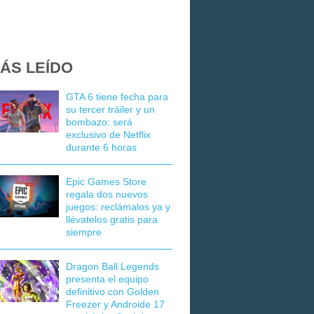
ÁS LEÍDO
GTA 6 tiene fecha para
su tercer tráiler y un
bombazo: será
exclusivo de Netflix
durante 6 horas
Epic Games Store
regala dos nuevos
juegos: reclámalos ya y
llévatelos gratis para
siempre
Dragon Ball Legends
presenta el equipo
definitivo con Golden
Freezer y Androide 17