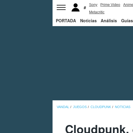
Sony
Prime Video
Anim
Metacritic
PORTADA
Noticias
Análisis
Guías
VANDAL
JUEGOS
CLOUDPUNK
NOTICIAS
Cloudpunk, 