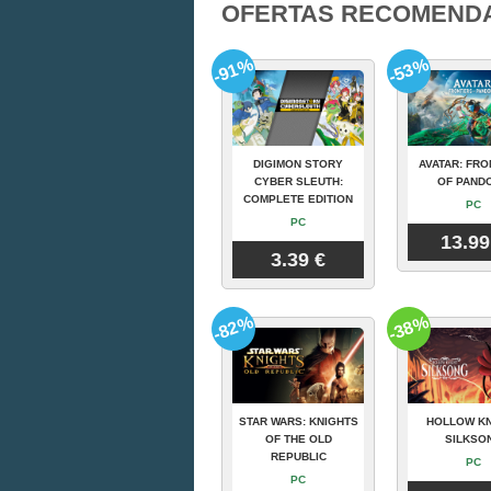
OFERTAS RECOMEND
-91%
-53%
DIGIMON STORY
AVATAR: FRO
CYBER SLEUTH:
OF PAND
COMPLETE EDITION
PC
PC
13.99
3.39 €
-82%
-38%
STAR WARS: KNIGHTS
HOLLOW KN
OF THE OLD
SILKSO
REPUBLIC
PC
PC