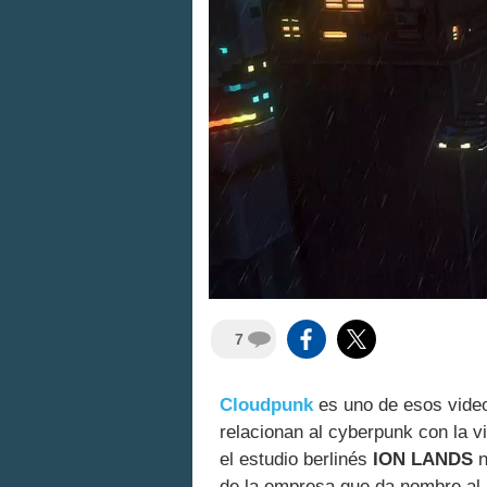
7
Cloudpunk
es uno de esos video
relacionan al cyberpunk con la vi
el estudio berlinés
ION LANDS
n
de la empresa que da nombre al 