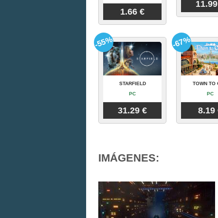
11.99
1.66 €
-55%
-67%
STARFIELD
TOWN TO 
PC
PC
31.29 €
8.19
IMÁGENES: