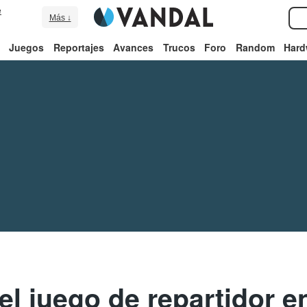
e
Más ↓
Juegos
Reportajes
Avances
Trucos
Foro
Random
Hard
el juego de repartidor e