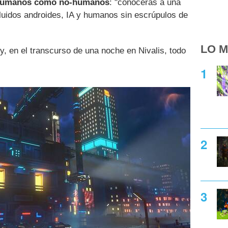
o humanos como no-humanos
: "conocerás a una
luidos androides, IA y humanos sin escrúpulos de
LO M
y, en el transcurso de una noche en Nivalis, todo