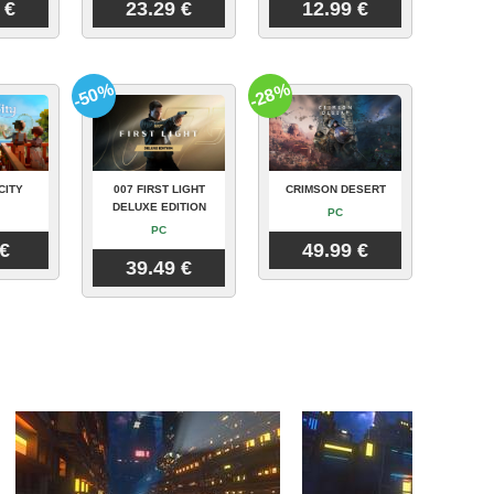
 €
23.29 €
12.99 €
-50%
-28%
CITY
007 FIRST LIGHT
CRIMSON DESERT
DELUXE EDITION
PC
PC
 €
49.99 €
39.49 €