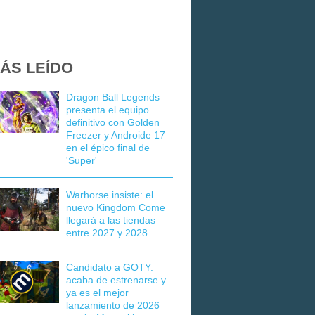
ÁS LEÍDO
Dragon Ball Legends
presenta el equipo
definitivo con Golden
Freezer y Androide 17
en el épico final de
'Super'
Warhorse insiste: el
nuevo Kingdom Come
llegará a las tiendas
entre 2027 y 2028
Candidato a GOTY:
acaba de estrenarse y
ya es el mejor
lanzamiento de 2026