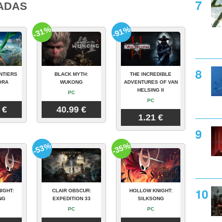
ADAS
-31%
-91%
NTIERS
BLACK MYTH:
THE INCREDIBLE
ORA
WUKONG
ADVENTURES OF VAN
HELSING II
PC
PC
 €
40.99 €
1.21 €
-53%
-35%
IGHT:
CLAIR OBSCUR:
HOLLOW KNIGHT:
NG
EXPEDITION 33
SILKSONG
PC
PC