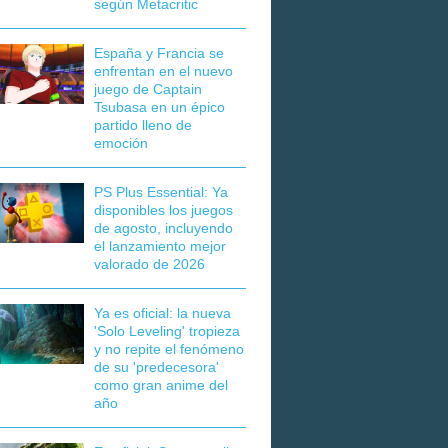
según Metacritic
España y Francia se
enfrentan en el nuevo
juego de Captain
Tsubasa en un épico
partido lleno de
emoción
PS Plus Essential: Ya
disponibles los juegos
de agosto, incluyendo
el lanzamiento mejor
valorado de 2026
Ya es oficial: la nueva
'Solo Leveling' tropieza
y no repite el fenómeno
de su 'predecesora'
como gran anime del
año