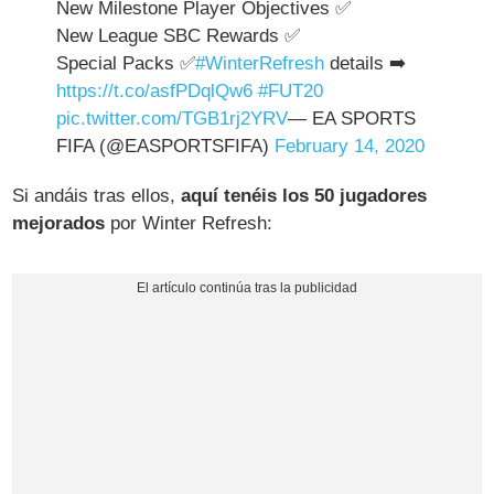
New Milestone Player Objectives ✅
New League SBC Rewards ✅
Special Packs ✅
#WinterRefresh
details ➡️
https://t.co/asfPDqlQw6
#FUT20
pic.twitter.com/TGB1rj2YRV
— EA SPORTS
FIFA (@EASPORTSFIFA)
February 14, 2020
Si andáis tras ellos,
aquí tenéis los 50 jugadores
mejorados
por Winter Refresh: