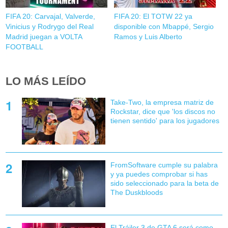
FIFA 20: Carvajal, Valverde,
FIFA 20: El TOTW 22 ya
Vinicius y Rodrygo del Real
disponible con Mbappé, Sergio
Madrid juegan a VOLTA
Ramos y Luis Alberto
FOOTBALL
LO MÁS LEÍDO
Take-Two, la empresa matriz de
Rockstar, dice que 'los discos no
tienen sentido' para los jugadores
FromSoftware cumple su palabra
y ya puedes comprobar si has
sido seleccionado para la beta de
The Duskbloods
El Tráiler 3 de GTA 6 será como