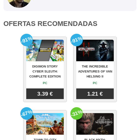
OFERTAS RECOMENDADAS
-91%
-91%
DIGIMON STORY
THE INCREDIBLE
CYBER SLEUTH:
ADVENTURES OF VAN
COMPLETE EDITION
HELSING II
PC
PC
3.39 €
1.21 €
-67%
-31%
TOWN TO CITY
BLACK MYTH: