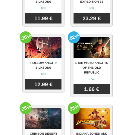
SILKSONG
EXPEDITION 33
PC
PC
11.99 €
23.29 €
-35%
-82%
HOLLOW KNIGHT:
STAR WARS: KNIGHTS
SILKSONG
OF THE OLD
REPUBLIC
PC
PC
12.99 €
1.66 €
-28%
-25%
CRIMSON DESERT
INDIANA JONES AND