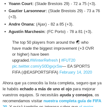
Yoann Court:
(Stade Brestois 29) - 72 a 75 (+3).
Gautier Larsonneur:
(Stade Brestois 29) - 73 a 76
(+3).
Andre Onana:
(Ajax) - 82 a 85 (+3).
Agustín Marchesin:
(FC Porto) - 78 a 81 (+3).
The top 50 players from around the 🌏 who
have made the biggest improvement (+3 OVR
or higher) have been
upgraded.
#WinterRefresh
|
#FUT20
pic.twitter.com/yS0DgxjxSw
— EA SPORTS
FIFA (@EASPORTSFIFA)
February 14, 2020
Ahora que ya conocéis la lista completa, seguro que ya
le habéis
echado a más de uno el ojo
para mejorar
vuestros equipos. Si necesitáis
ayuda y consejos
, os
recomendamos visitar
nuestra completa guía de FIFA
20
. Y quizá también os interese saber que
el mejor