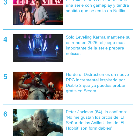
una serie con gameplay y tendrá
sentido que se emita en Netflix
Solo Leveling Karma mantiene su
estreno en 2026: el juego más
importante de la serie prepara
noticias
Horde of Distraction es un nuevo
RPG incremental inspirado por
Diablo 2 que ya puedes probar
gratis en Steam
Peter Jackson (64), lo confirma:
'No me gustan los orcos de 'El
Señor de los Anillos', los de 'El
Hobbit' son formidables'