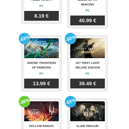
WUKONG
PC
PC
8.19 €
40.99 €
-53%
-50%
AVATAR: FRONTIERS
007 FIRST LIGHT
OF PANDORA
DELUXE EDITION
PC
PC
13.99 €
39.49 €
-38%
-53%
HOLLOW KNIGHT:
CLAIR OBSCUR: