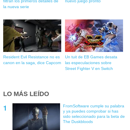
filtran los primeros detalles de
nuevo juego pronto
la nueva serie
Resident Evil Resistance no es
Un tuit de EB Games desata
canon en la saga, dice Capcom
las especulaciones sobre
Street Fighter V en Switch
LO MÁS LEÍDO
FromSoftware cumple su palabra
y ya puedes comprobar si has
sido seleccionado para la beta de
The Duskbloods