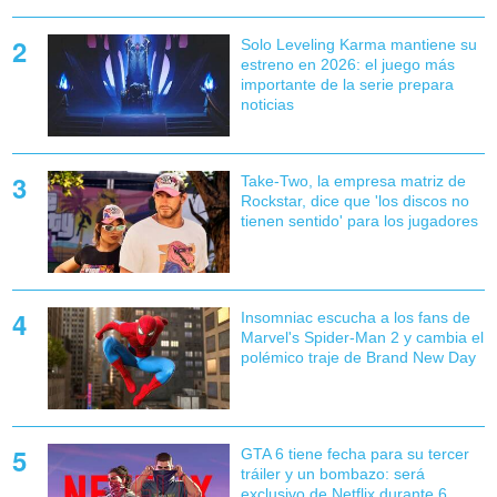
Solo Leveling Karma mantiene su
estreno en 2026: el juego más
importante de la serie prepara
noticias
Take-Two, la empresa matriz de
Rockstar, dice que 'los discos no
tienen sentido' para los jugadores
Insomniac escucha a los fans de
Marvel's Spider-Man 2 y cambia el
polémico traje de Brand New Day
GTA 6 tiene fecha para su tercer
tráiler y un bombazo: será
exclusivo de Netflix durante 6