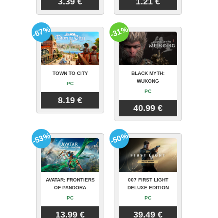
3.39 €
1.21 €
-67%
-31%
TOWN TO CITY
BLACK MYTH:
WUKONG
PC
PC
8.19 €
40.99 €
-53%
-50%
AVATAR: FRONTIERS
007 FIRST LIGHT
OF PANDORA
DELUXE EDITION
PC
PC
13.99 €
39.49 €