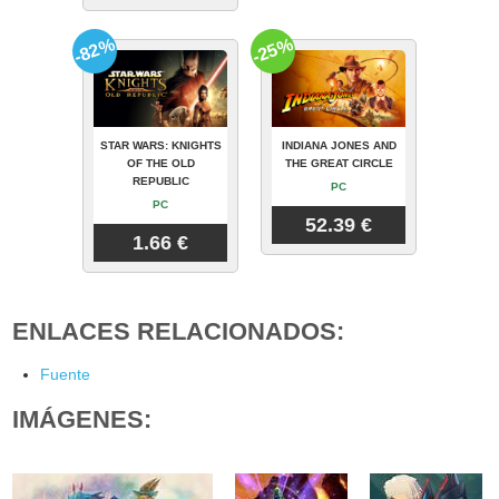
-82%
-25%
STAR WARS: KNIGHTS
INDIANA JONES AND
OF THE OLD
THE GREAT CIRCLE
REPUBLIC
PC
PC
52.39 €
1.66 €
ENLACES RELACIONADOS:
Fuente
IMÁGENES: