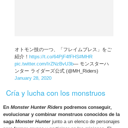
オトモン技の一つ、「フレイムブレス」をご
紹介！
https://t.co/64PjF4fFHS
#MHR
pic.twitter.com/IrZNzBvU3b
— モンスターハ
ンター ライダーズ公式 (@MH_Riders)
January 28, 2020
Cría y lucha con los monstruos
En
Monster Hunter Riders
podremos conseguir,
evolucionar y combinar monstruos conocidos de la
saga
Monster Hunter
junto a un elenco de personajes