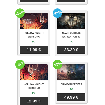
-38%
-53%
HOLLOW KNIGHT:
CLAIR OBSCUR:
SILKSONG
EXPEDITION 33
PC
PC
11.99 €
23.29 €
-35%
-28%
HOLLOW KNIGHT:
CRIMSON DESERT
SILKSONG
PC
PC
49.99 €
12.99 €