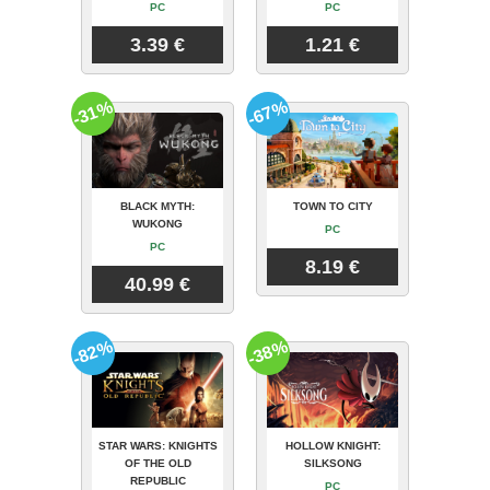
PC
PC
3.39 €
1.21 €
-31%
-67%
BLACK MYTH:
TOWN TO CITY
WUKONG
PC
PC
8.19 €
40.99 €
-82%
-38%
STAR WARS: KNIGHTS
HOLLOW KNIGHT:
OF THE OLD
SILKSONG
REPUBLIC
PC