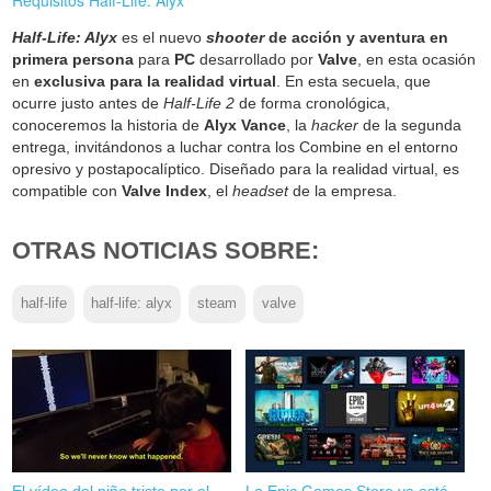
Requisitos Half-Life: Alyx
Half-Life: Alyx
es el nuevo
shooter
de acción y aventura en
primera persona
para
PC
desarrollado por
Valve
, en esta ocasión
en
exclusiva para la realidad virtual
. En esta secuela, que
ocurre justo antes de
Half-Life 2
de forma cronológica,
conoceremos la historia de
Alyx Vance
, la
hacker
de la segunda
entrega, invitándonos a luchar contra los Combine en el entorno
opresivo y postapocalíptico. Diseñado para la realidad virtual, es
compatible con
Valve Index
, el
headset
de la empresa.
OTRAS NOTICIAS SOBRE:
half-life
half-life: alyx
steam
valve
El vídeo del niño triste por el
La Epic Games Store ya está