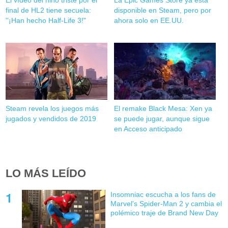
final de HL2 tiene secuela:
disponible en Steam, pero por
''¡Han hecho Half-Life 3!"
ahora solo en EE.UU.
Steam revela los juegos más
El remake Black Mesa: Xen ya
jugados y vendidos de 2019
se puede jugar, aunque sigue
en Acceso anticipado
LO MÁS LEÍDO
Insomniac escucha a los fans de
Marvel's Spider-Man 2 y cambia el
polémico traje de Brand New Day