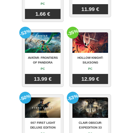
PC
11.99 €
1.66 €
-53%
-35%
AVATAR: FRONTIERS
HOLLOW KNIGHT:
OF PANDORA
SILKSONG
PC
PC
13.99 €
12.99 €
-50%
-53%
007 FIRST LIGHT
CLAIR OBSCUR:
DELUXE EDITION
EXPEDITION 33