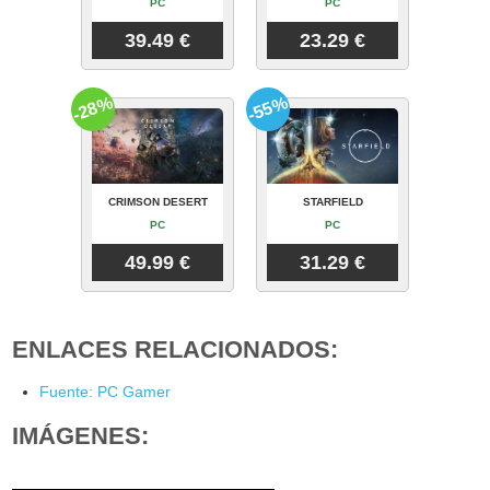
PC
PC
39.49 €
23.29 €
-28%
-55%
CRIMSON DESERT
STARFIELD
PC
PC
49.99 €
31.29 €
ENLACES RELACIONADOS:
Fuente: PC Gamer
IMÁGENES: