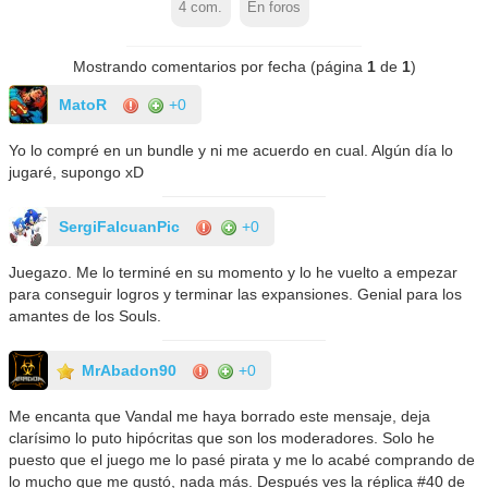
4
com.
En foros
Mostrando comentarios por fecha (página
1
de
1
)
MatoR
+0
Yo lo compré en un bundle y ni me acuerdo en cual. Algún día lo
jugaré, supongo xD
SergiFalcuanPic
+0
Juegazo. Me lo terminé en su momento y lo he vuelto a empezar
para conseguir logros y terminar las expansiones. Genial para los
amantes de los Souls.
MrAbadon90
+0
Me encanta que Vandal me haya borrado este mensaje, deja
clarísimo lo puto hipócritas que son los moderadores. Solo he
puesto que el juego me lo pasé pirata y me lo acabé comprando de
lo mucho que me gustó, nada más. Después ves la réplica #40 de