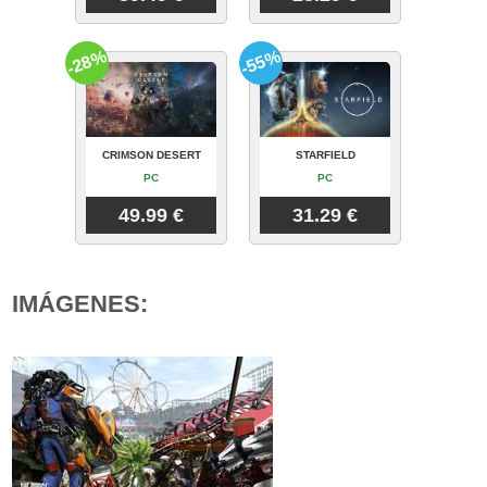
-28%
-55%
CRIMSON DESERT
STARFIELD
PC
PC
49.99 €
31.29 €
IMÁGENES: