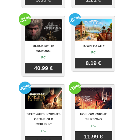
-31%
-67%
BLACK MYTH:
TOWN TO CITY
WUKONG
PC
PC
8.19 €
40.99 €
-82%
-38%
STAR WARS: KNIGHTS
HOLLOW KNIGHT:
OF THE OLD
SILKSONG
REPUBLIC
PC
PC
11.99 €