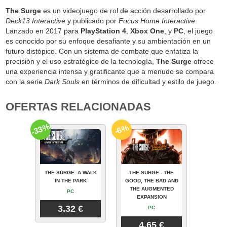
The Surge
es un videojuego de rol de acción desarrollado por
Deck13 Interactive
y publicado por
Focus Home Interactive
.
Lanzado en 2017 para
PlayStation 4
,
Xbox One
, y
PC
, el juego
es conocido por su enfoque desafiante y su ambientación en un
futuro distópico. Con un sistema de combate que enfatiza la
precisión y el uso estratégico de la tecnología,
The Surge
ofrece
una experiencia intensa y gratificante que a menudo se compara
con la serie
Dark Souls
en términos de dificultad y estilo de juego.
OFERTAS RELACIONADAS
-33%
-6%
THE SURGE: A WALK
THE SURGE - THE
IN THE PARK
GOOD, THE BAD AND
THE AUGMENTED
PC
EXPANSION
3.32 €
PC
4.65 €