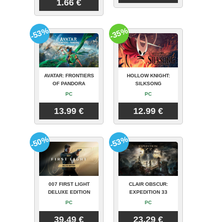
1.66 €
-53%
-35%
AVATAR: FRONTIERS
HOLLOW KNIGHT:
OF PANDORA
SILKSONG
PC
PC
13.99 €
12.99 €
-50%
-53%
007 FIRST LIGHT
CLAIR OBSCUR:
DELUXE EDITION
EXPEDITION 33
PC
PC
39.49 €
23.29 €