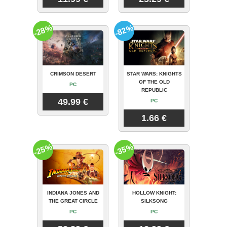
-28%
-82%
CRIMSON DESERT
STAR WARS: KNIGHTS
OF THE OLD
PC
REPUBLIC
49.99 €
PC
1.66 €
-25%
-35%
INDIANA JONES AND
HOLLOW KNIGHT:
THE GREAT CIRCLE
SILKSONG
PC
PC