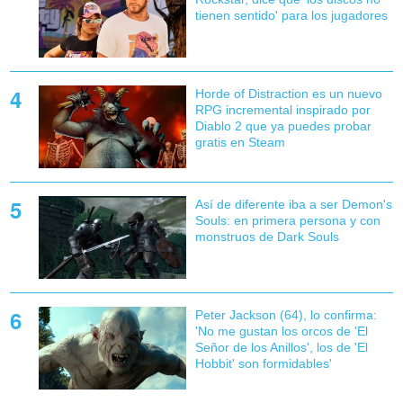
tienen sentido' para los jugadores
Horde of Distraction es un nuevo
RPG incremental inspirado por
Diablo 2 que ya puedes probar
gratis en Steam
Así de diferente iba a ser Demon's
Souls: en primera persona y con
monstruos de Dark Souls
Peter Jackson (64), lo confirma:
'No me gustan los orcos de 'El
Señor de los Anillos', los de 'El
Hobbit' son formidables'