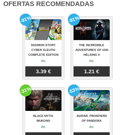
OFERTAS RECOMENDADAS
-91%
-91%
DIGIMON STORY
THE INCREDIBLE
CYBER SLEUTH:
ADVENTURES OF VAN
COMPLETE EDITION
HELSING II
PC
PC
3.39 €
1.21 €
-31%
-53%
BLACK MYTH:
AVATAR: FRONTIERS
WUKONG
OF PANDORA
PC
PC