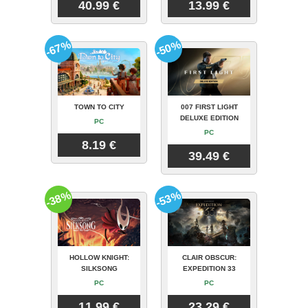
40.99 €
13.99 €
-67%
-50%
TOWN TO CITY
007 FIRST LIGHT
DELUXE EDITION
PC
PC
8.19 €
39.49 €
-38%
-53%
HOLLOW KNIGHT:
CLAIR OBSCUR:
SILKSONG
EXPEDITION 33
PC
PC
11.99 €
23.29 €