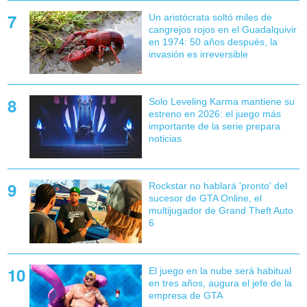
Un aristócrata soltó miles de
cangrejos rojos en el Guadalquivir
en 1974: 50 años después, la
invasión es irreversible
Solo Leveling Karma mantiene su
estreno en 2026: el juego más
importante de la serie prepara
noticias
Rockstar no hablará 'pronto' del
sucesor de GTA Online, el
multijugador de Grand Theft Auto
6
El juego en la nube será habitual
en tres años, augura el jefe de la
empresa de GTA