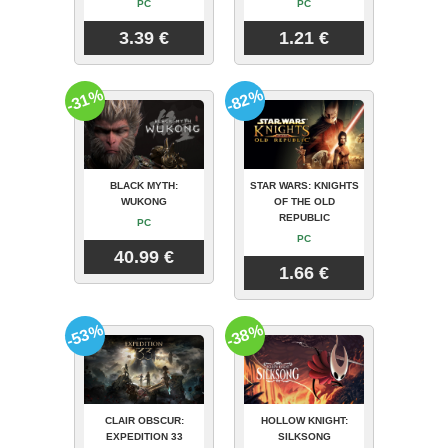
PC
PC
3.39 €
1.21 €
-31%
-82%
BLACK MYTH:
STAR WARS: KNIGHTS
WUKONG
OF THE OLD
REPUBLIC
PC
PC
40.99 €
1.66 €
-53%
-38%
CLAIR OBSCUR:
HOLLOW KNIGHT:
EXPEDITION 33
SILKSONG