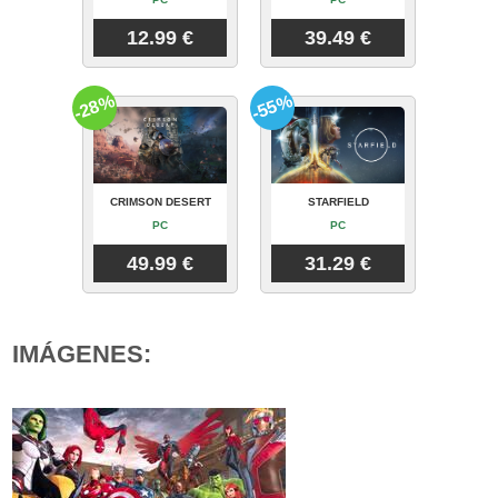
12.99 €
39.49 €
-28%
-55%
CRIMSON DESERT
STARFIELD
PC
PC
49.99 €
31.29 €
IMÁGENES: