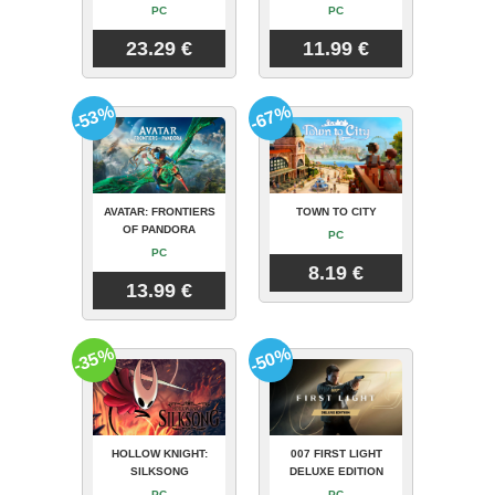
PC
PC
23.29 €
11.99 €
-53%
-67%
AVATAR: FRONTIERS
TOWN TO CITY
OF PANDORA
PC
PC
8.19 €
13.99 €
-35%
-50%
HOLLOW KNIGHT:
007 FIRST LIGHT
SILKSONG
DELUXE EDITION
PC
PC