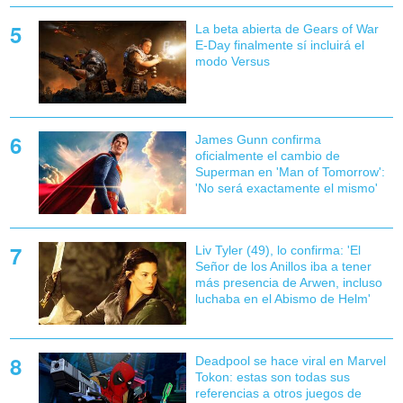
La beta abierta de Gears of War
E-Day finalmente sí incluirá el
modo Versus
James Gunn confirma
oficialmente el cambio de
Superman en 'Man of Tomorrow':
'No será exactamente el mismo'
Liv Tyler (49), lo confirma: 'El
Señor de los Anillos iba a tener
más presencia de Arwen, incluso
luchaba en el Abismo de Helm'
Deadpool se hace viral en Marvel
Tokon: estas son todas sus
referencias a otros juegos de