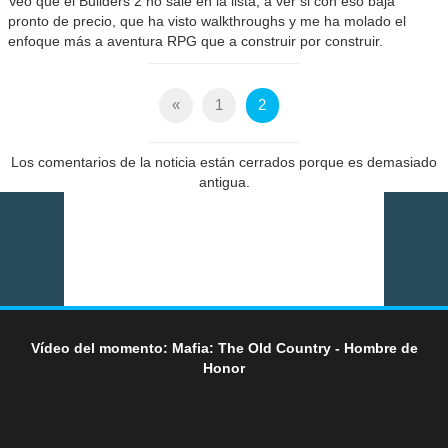
Veo que el Builders 2 no sale en la lista, a ver si con eso baja
pronto de precio, que ha visto walkthroughs y me ha molado el
enfoque más a aventura RPG que a construir por construir.
«
1
2
Los comentarios de la noticia están cerrados porque es demasiado
antigua.
Vídeo del momento: Mafia: The Old Country - Hombre de
Honor