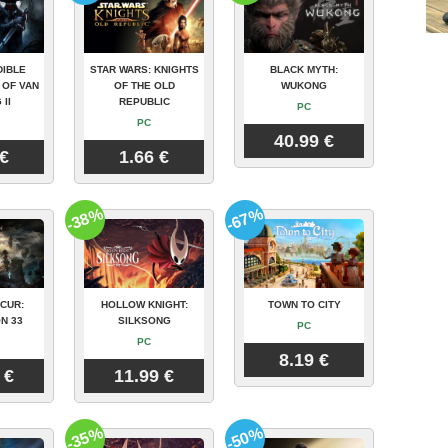
DIBLE
STAR WARS: KNIGHTS
BLACK MYTH:
 OF VAN
OF THE OLD
WUKONG
 II
REPUBLIC
PC
PC
40.99 €
 €
1.66 €
-38%
-67%
CUR:
HOLLOW KNIGHT:
TOWN TO CITY
N 33
SILKSONG
PC
PC
8.19 €
 €
11.99 €
-35%
-50%