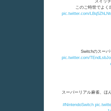
スイッチ
このご時世でよく
pic.twitter.com/LBq5ZhLNt
Switchのス
pic.twitter.com/TEndLsbJo
スーパーリアル麻雀、ほ
#NintendoSwitch
pic.twit
1