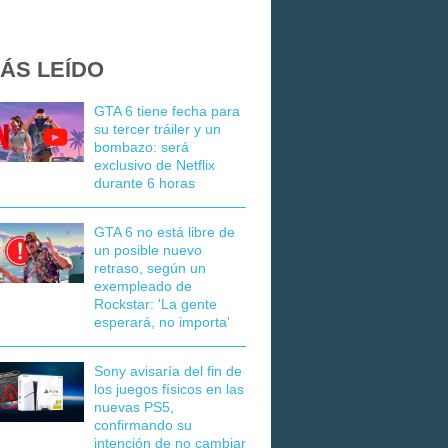
ÁS LEÍDO
GTA 6 tiene fecha para
su tercer tráiler y un
bombazo: será
exclusivo de Netflix
durante 6 horas
GTA 6 no está libre de
un posible nuevo
retraso, según un
exempleado de
Rockstar: 'La gente
esperará, no importa'
Sony avisaría del fin de
los juegos físicos en las
nuevas PS5,
confirmando su
intención de no cambiar