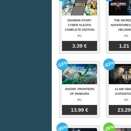
DIGIMON STORY
THE INCRE
CYBER SLEUTH:
ADVENTURES
COMPLETE EDITION
HELSING
PC
PC
3.39 €
1.21
-53%
-53%
AVATAR: FRONTIERS
CLAIR OBS
OF PANDORA
EXPEDITIO
PC
PC
13.99 €
23.29
-55%
-28%