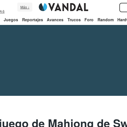
Más ↓
A 6
Juegos
Reportajes
Avances
Trucos
Foro
Random
Hard
 juego de Mahjong de Sw