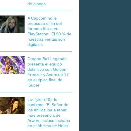
de planes
A Capcom no le
preocupa el fin del
formato físico en
PlayStation: 'El 90 % de
nuestras ventas son
digitales'
Dragon Ball Legends
presenta el equipo
definitivo con Golden
Freezer y Androide 17
en el épico final de
'Super'
Liv Tyler (49), lo
confirma: 'El Señor de
los Anillos iba a tener
más presencia de
Arwen, incluso luchaba
en el Abismo de Helm'