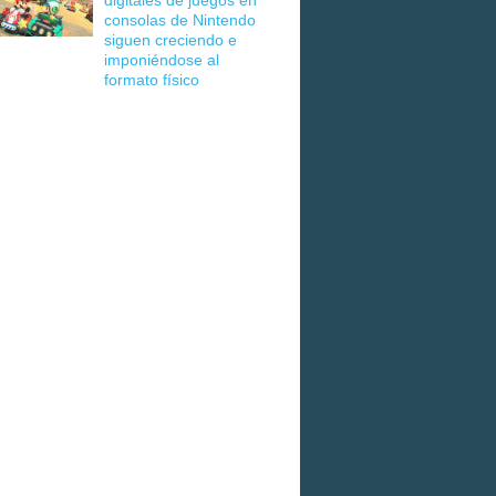
digitales de juegos en
consolas de Nintendo
siguen creciendo e
imponiéndose al
formato físico