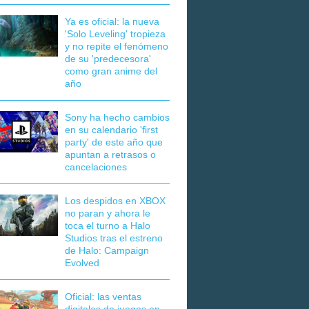
Ya es oficial: la nueva
'Solo Leveling' tropieza
y no repite el fenómeno
de su 'predecesora'
como gran anime del
año
Sony ha hecho cambios
en su calendario 'first
party' de este año que
apuntan a retrasos o
cancelaciones
Los despidos en XBOX
no paran y ahora le
toca el turno a Halo
Studios tras el estreno
de Halo: Campaign
Evolved
Oficial: las ventas