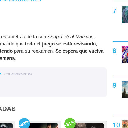
e está detrás de la serie
Super Real Mahjong
,
firmando que
todo el juego se está revisando,
ntendo
para su reexamen.
Se espera que vuelva
 semana
.
z
COLABORADORA
ADAS
-82%
-31%