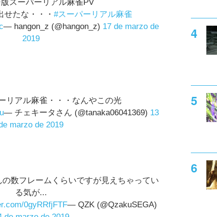
版スーパーリアル麻雀PV
出せたな・・・
#スーパーリアル麻雀
c
— hangon_z (@hangon_z)
17 de marzo de
2019
ーパーリアル麻雀・・・なんやこの光
u
— チェキータさん (@tanaka06041369)
13
de marzo de 2019
んの数フレームくらいですが見えちゃってい
る気が...
ter.com/0gyRRfjFTF
— QZK (@QzakuSEGA)
4 de marzo de 2019