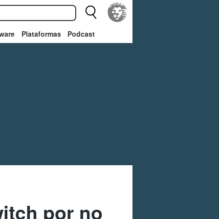
ware
Plataformas
Podcast
itch por no