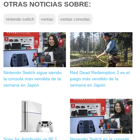
OTRAS NOTICIAS SOBRE:
nintendo switch
ventas
ventas consolas
Nintendo Switch sigue siendo
Red Dead Redemption 2 es el
la consola más vendida de la
juego más vendido de la
semana en Japón
semana en Japón
Sony ha distribuido ya 86,1
Nintendo Switch es la consola