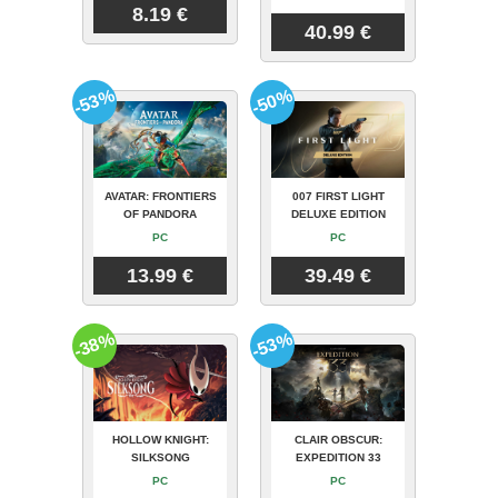
8.19 €
40.99 €
-53%
-50%
AVATAR: FRONTIERS
007 FIRST LIGHT
OF PANDORA
DELUXE EDITION
PC
PC
13.99 €
39.49 €
-38%
-53%
HOLLOW KNIGHT:
CLAIR OBSCUR:
SILKSONG
EXPEDITION 33
PC
PC