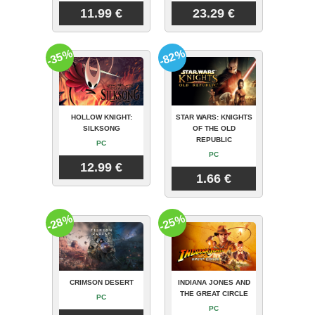
11.99 €
23.29 €
-35%
-82%
HOLLOW KNIGHT:
STAR WARS: KNIGHTS
SILKSONG
OF THE OLD
REPUBLIC
PC
PC
12.99 €
1.66 €
-28%
-25%
CRIMSON DESERT
INDIANA JONES AND
THE GREAT CIRCLE
PC
PC