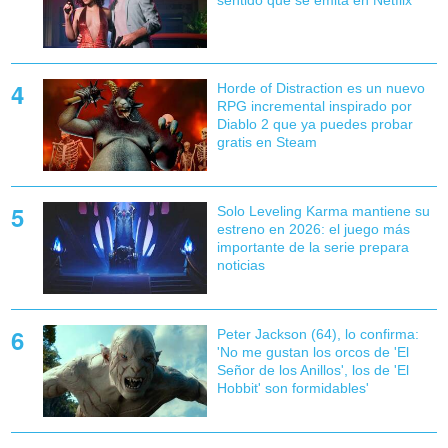
sentido que se emita en Netflix
Horde of Distraction es un nuevo
RPG incremental inspirado por
Diablo 2 que ya puedes probar
gratis en Steam
Solo Leveling Karma mantiene su
estreno en 2026: el juego más
importante de la serie prepara
noticias
Peter Jackson (64), lo confirma:
'No me gustan los orcos de 'El
Señor de los Anillos', los de 'El
Hobbit' son formidables'