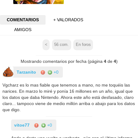
COMENTARIOS
+ VALORADOS
AMIGOS
<
56
com.
En foros
Mostrando comentarios por fecha (página
4
de
4
)
Tarzanito
+0
Vgcharz es lo mas fiable que tenemos a mano, no me toquéis las
narices. En marzo lo miré y ponía 16 millones en un año, igual que
los datos que daba Nintendo. Ahora este año está desfasado, claro
claro... tampoco viene de medio millón arriba o abajo para los datos
que digo.
vitoe77
+0
Anda a darte una vuelta a vgchartz , aún con el último informe