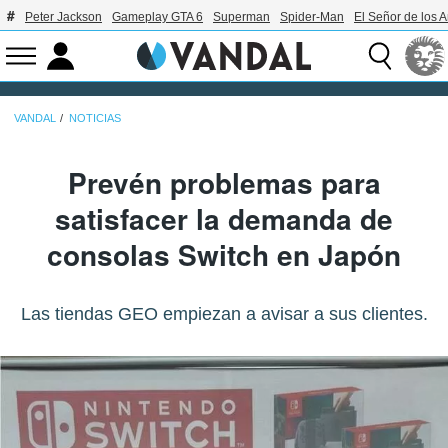
Peter Jackson
Gameplay GTA 6
Superman
Spider-Man
El Señor de los A
VANDAL
NOTICIAS
Prevén problemas para
satisfacer la demanda de
consolas Switch en Japón
Las tiendas GEO empiezan a avisar a sus clientes.