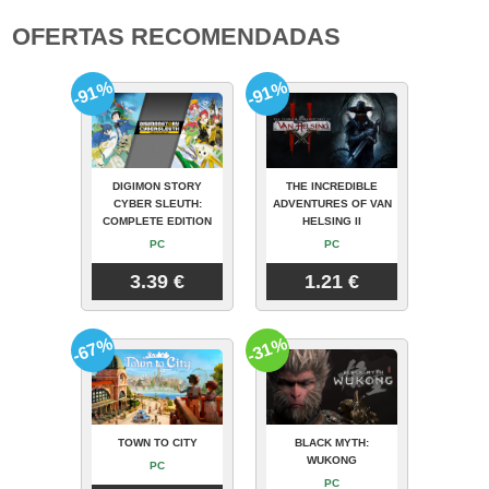
OFERTAS RECOMENDADAS
-91%
-91%
DIGIMON STORY
THE INCREDIBLE
CYBER SLEUTH:
ADVENTURES OF VAN
COMPLETE EDITION
HELSING II
PC
PC
3.39 €
1.21 €
-67%
-31%
TOWN TO CITY
BLACK MYTH:
WUKONG
PC
PC