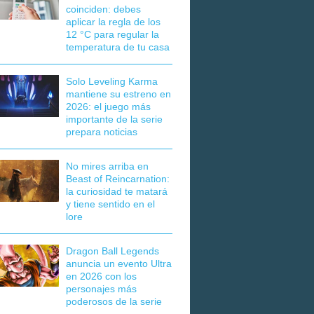
coinciden: debes
aplicar la regla de los
12 °C para regular la
temperatura de tu casa
Solo Leveling Karma
mantiene su estreno en
2026: el juego más
importante de la serie
prepara noticias
No mires arriba en
Beast of Reincarnation:
la curiosidad te matará
y tiene sentido en el
lore
Dragon Ball Legends
anuncia un evento Ultra
en 2026 con los
personajes más
poderosos de la serie