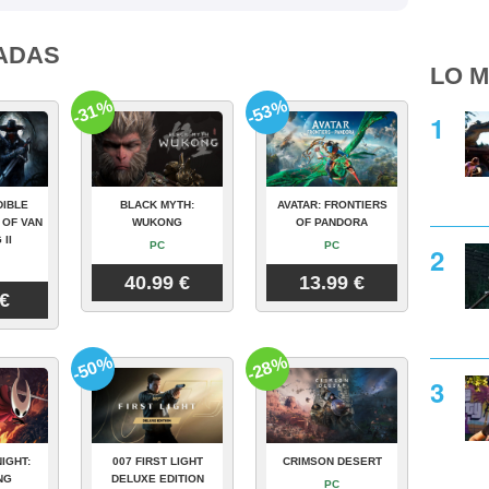
ADAS
LO M
-31%
-53%
DIBLE
BLACK MYTH:
AVATAR: FRONTIERS
 OF VAN
WUKONG
OF PANDORA
 II
PC
PC
40.99 €
13.99 €
 €
-50%
-28%
IGHT:
007 FIRST LIGHT
CRIMSON DESERT
NG
DELUXE EDITION
PC