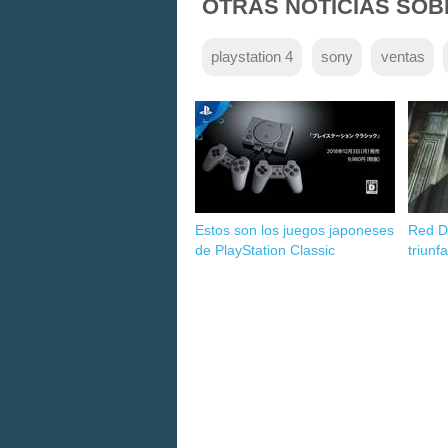
OTRAS NOTICIAS SOB
playstation 4
sony
ventas
Estos son los juegos japoneses
Red D
de PlayStation Classic
triunf