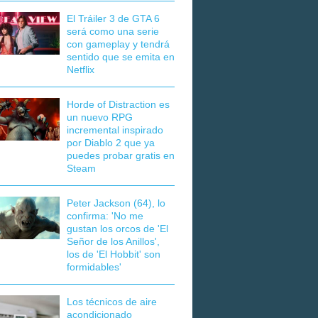
El Tráiler 3 de GTA 6
será como una serie
con gameplay y tendrá
sentido que se emita en
Netflix
Horde of Distraction es
un nuevo RPG
incremental inspirado
por Diablo 2 que ya
puedes probar gratis en
Steam
Peter Jackson (64), lo
confirma: 'No me
gustan los orcos de 'El
Señor de los Anillos',
los de 'El Hobbit' son
formidables'
Los técnicos de aire
acondicionado