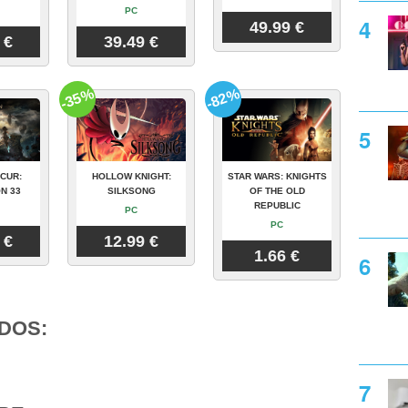
PC
49.99 €
 €
39.49 €
-35%
-82%
CUR:
HOLLOW KNIGHT:
STAR WARS: KNIGHTS
N 33
SILKSONG
OF THE OLD
REPUBLIC
PC
PC
 €
12.99 €
1.66 €
DOS: