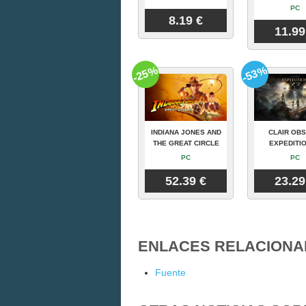
PC
8.19 €
11.99
-25%
-53%
INDIANA JONES AND
CLAIR OBS
THE GREAT CIRCLE
EXPEDITIO
PC
PC
52.39 €
23.29
ENLACES RELACIONA
Fuente