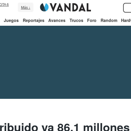
GTA 6
Más ↓
Juegos
Reportajes
Avances
Trucos
Foro
Random
Hard
ribuido ya 86,1 millone