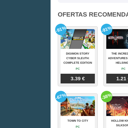
OFERTAS RECOMEND
-91%
-91%
DIGIMON STORY
THE INCRE
CYBER SLEUTH:
ADVENTURES
COMPLETE EDITION
HELSING
PC
PC
3.39 €
1.21
-67%
-38%
TOWN TO CITY
HOLLOW KN
SILKSO
PC