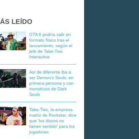
ÁS LEÍDO
GTA 6 podría salir en
formato físico tras el
lanzamiento, según el
jefe de Take-Two
Interactive
Así de diferente iba a
ser Demon's Souls: en
primera persona y con
monstruos de Dark
Souls
Take-Two, la empresa
matriz de Rockstar, dice
que 'los discos no
tienen sentido' para los
jugadores