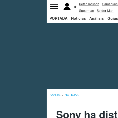
Peter Jackson
Gameplay 
Superman
Spider-Man
PORTADA
Noticias
Análisis
Guías
VANDAL
NOTICIAS
Sony ha dist