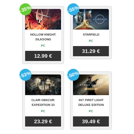
-35%
-55%
HOLLOW KNIGHT:
STARFIELD
SILKSONG
PC
PC
31.29 €
12.99 €
-53%
-50%
CLAIR OBSCUR:
007 FIRST LIGHT
EXPEDITION 33
DELUXE EDITION
PC
PC
23.29 €
39.49 €