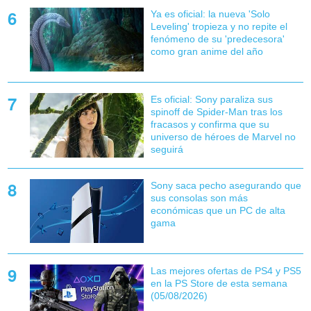
Ya es oficial: la nueva 'Solo
Leveling' tropieza y no repite el
fenómeno de su 'predecesora'
como gran anime del año
Es oficial: Sony paraliza sus
spinoff de Spider-Man tras los
fracasos y confirma que su
universo de héroes de Marvel no
seguirá
Sony saca pecho asegurando que
sus consolas son más
económicas que un PC de alta
gama
Las mejores ofertas de PS4 y PS5
en la PS Store de esta semana
(05/08/2026)