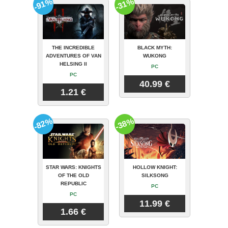
-91%
-31%
THE INCREDIBLE
BLACK MYTH:
ADVENTURES OF VAN
WUKONG
HELSING II
PC
PC
40.99 €
1.21 €
-82%
-38%
STAR WARS: KNIGHTS
HOLLOW KNIGHT:
OF THE OLD
SILKSONG
REPUBLIC
PC
PC
11.99 €
1.66 €