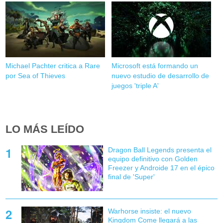
Michael Pachter critica a Rare
Microsoft está formando un
por Sea of Thieves
nuevo estudio de desarrollo de
juegos 'triple A'
LO MÁS LEÍDO
Dragon Ball Legends presenta el
equipo definitivo con Golden
Freezer y Androide 17 en el épico
final de 'Super'
Warhorse insiste: el nuevo
Kingdom Come llegará a las