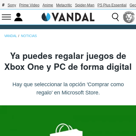
Sony
Prime Video
Anime
Metacritic
Spider-Man
PS Plus Essential
Geo
VANDAL
NOTICIAS
Ya puedes regalar juegos de
Xbox One y PC de forma digital
Hay que seleccionar la opción 'Comprar como
regalo' en Microsoft Store.