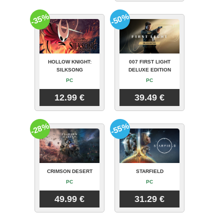
-35%
-50%
HOLLOW KNIGHT:
007 FIRST LIGHT
SILKSONG
DELUXE EDITION
PC
PC
12.99 €
39.49 €
-28%
-55%
CRIMSON DESERT
STARFIELD
PC
PC
49.99 €
31.29 €