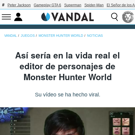
Peter Jackson
Gameplay GTA 6
Superman
Spider-Man
El Señor de los A
VANDAL
JUEGOS
MONSTER HUNTER WORLD
NOTICIAS
Así sería en la vida real el
editor de personajes de
Monster Hunter World
Su vídeo se ha hecho viral.