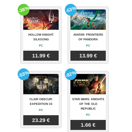
-38%
-53%
HOLLOW KNIGHT:
AVATAR: FRONTIERS
SILKSONG
OF PANDORA
PC
PC
11.99 €
13.99 €
-53%
-82%
CLAIR OBSCUR:
STAR WARS: KNIGHTS
EXPEDITION 33
OF THE OLD
REPUBLIC
PC
PC
23.29 €
1.66 €