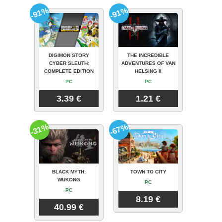
-91%
-91%
DIGIMON STORY
THE INCREDIBLE
CYBER SLEUTH:
ADVENTURES OF VAN
COMPLETE EDITION
HELSING II
PC
PC
3.39 €
1.21 €
-31%
-67%
BLACK MYTH:
TOWN TO CITY
WUKONG
PC
PC
8.19 €
40.99 €