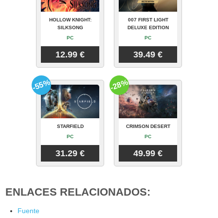
HOLLOW KNIGHT:
007 FIRST LIGHT
SILKSONG
DELUXE EDITION
PC
PC
12.99 €
39.49 €
-55%
-28%
STARFIELD
CRIMSON DESERT
PC
PC
31.29 €
49.99 €
ENLACES RELACIONADOS:
Fuente