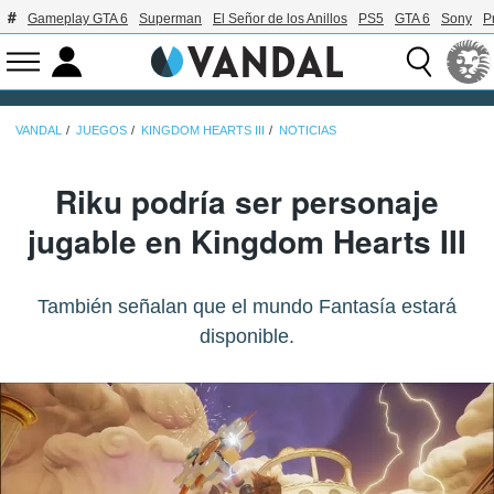
Gameplay GTA 6
Superman
El Señor de los Anillos
PS5
GTA 6
Sony
P
VANDAL
JUEGOS
KINGDOM HEARTS III
NOTICIAS
Riku podría ser personaje
jugable en Kingdom Hearts III
También señalan que el mundo Fantasía estará
disponible.