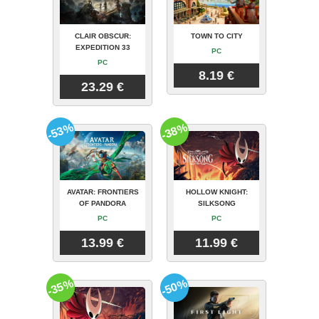
CLAIR OBSCUR:
TOWN TO CITY
EXPEDITION 33
PC
PC
8.19 €
23.29 €
-53%
-38%
AVATAR: FRONTIERS
HOLLOW KNIGHT:
OF PANDORA
SILKSONG
PC
PC
13.99 €
11.99 €
-35%
-50%