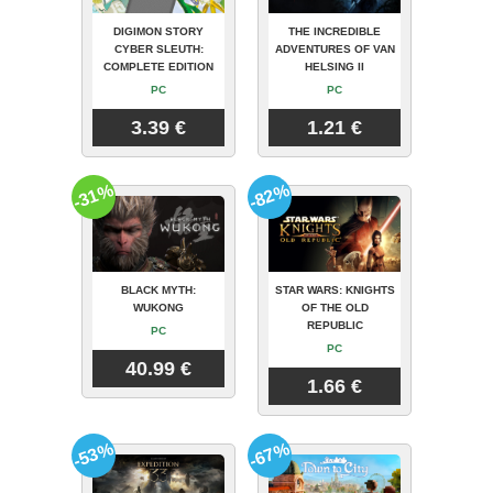
DIGIMON STORY
THE INCREDIBLE
CYBER SLEUTH:
ADVENTURES OF VAN
COMPLETE EDITION
HELSING II
PC
PC
3.39 €
1.21 €
-31%
-82%
BLACK MYTH:
STAR WARS: KNIGHTS
WUKONG
OF THE OLD
REPUBLIC
PC
PC
40.99 €
1.66 €
-53%
-67%