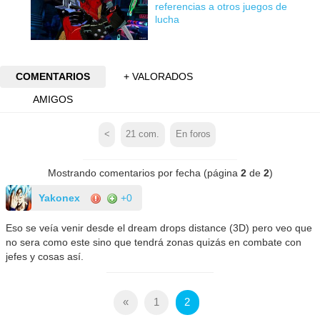
referencias a otros juegos de
lucha
COMENTARIOS
+ VALORADOS
AMIGOS
<
21
com.
En foros
Mostrando comentarios por fecha (página
2
de
2
)
Yakonex
+0
Eso se veía venir desde el dream drops distance (3D) pero veo que
no sera como este sino que tendrá zonas quizás en combate con
jefes y cosas así.
«
1
2