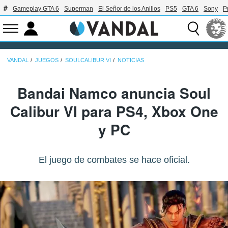
Gameplay GTA 6
Superman
El Señor de los Anillos
PS5
GTA 6
Sony
P
VANDAL
JUEGOS
SOULCALIBUR VI
NOTICIAS
Bandai Namco anuncia Soul
Calibur VI para PS4, Xbox One
y PC
El juego de combates se hace oficial.