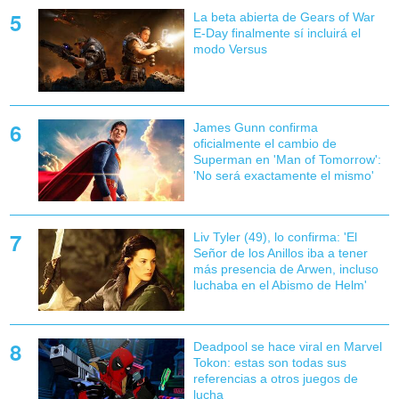
La beta abierta de Gears of War
E-Day finalmente sí incluirá el
modo Versus
James Gunn confirma
oficialmente el cambio de
Superman en 'Man of Tomorrow':
'No será exactamente el mismo'
Liv Tyler (49), lo confirma: 'El
Señor de los Anillos iba a tener
más presencia de Arwen, incluso
luchaba en el Abismo de Helm'
Deadpool se hace viral en Marvel
Tokon: estas son todas sus
referencias a otros juegos de
lucha