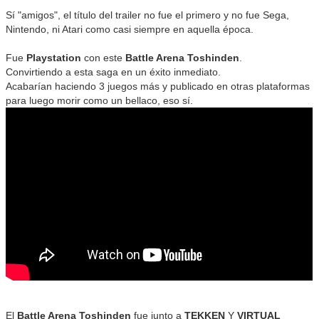
Sí "amigos", el título del trailer no fue el primero y no fue Sega,
Nintendo, ni Atari como casi siempre en aquella época.
Fue
Playstation
con este
Battle Arena Toshinden
.
Convirtiendo a esta saga en un éxito inmediato.
Acabarían haciendo 3 juegos más y publicado en otras plataformas
para luego morir como un bellaco, eso sí.
El
Battle Arena Toshinden
fue junto a
TEKKEN
Y
VIRTUAL