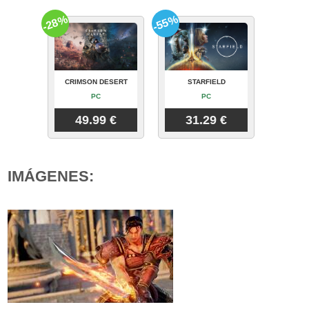
-28%
-55%
CRIMSON DESERT
STARFIELD
PC
PC
49.99 €
31.29 €
IMÁGENES: