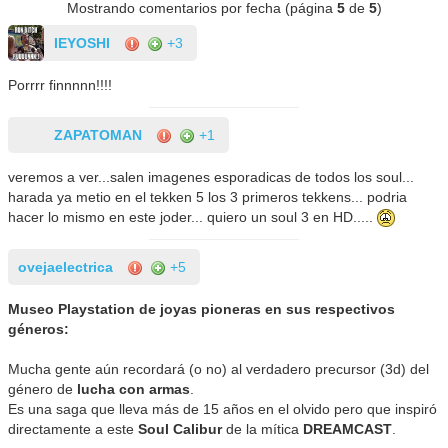
Mostrando comentarios por fecha (página
5
de
5
)
IEYOSHI
+3
Porrrr finnnnn!!!!
ZAPATOMAN
+1
veremos a ver...salen imagenes esporadicas de todos los soul...
harada ya metio en el tekken 5 los 3 primeros tekkens... podria
hacer lo mismo en este joder... quiero un soul 3 en HD.....
ovejaelectrica
+5
Museo Playstation de joyas pioneras en sus respectivos
géneros:
Mucha gente aún recordará (o no) al verdadero precursor (3d) del
género de
lucha con armas
.
Es una saga que lleva más de 15 años en el olvido pero que inspiró
directamente a este
Soul Calibur
de la mítica
DREAMCAST
.