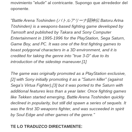
movimiento "eludir" al contricante. Supongo que alrrededor del
oponente.
"Battle Arena Toshinden (バトルアリーナ闘神伝 Batoru Arīna
Tōshinden) is a weapons-based fighting game developed by
Tamsoft and published by Takara and Sony Computer
Entertainment in 1995-1996 for the PlayStation, Sega Saturn,
Game Boy, and PC. It was one of the first fighting games to
boast polygonal characters in a 3D environment, and it is
credited for taking the genre into "true 3-D" due to its
introduction of the sidestep maneuver.[1]
The game was originally promoted as a PlayStation exclusive,
[2] with Sony initially promoting it as a "Saturn killer" (against
Sega's Virtua Fighter),[3] but it was ported to the Saturn with
additional features less than a year later. Once fighting games
like Tekken started emerging, Battle Arena Toshinden quickly
declined in popularity, but still did spawn a series of sequels. It
was the first 3D weapons fighter, and was succeeded in spirit
by Soul Edge and other games of the genre."
TE LO TRADUZCO DIRECTAMENTE: