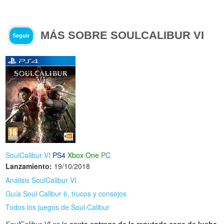
MÁS SOBRE SOULCALIBUR VI
Seguir
SoulCalibur VI
PS4
Xbox One
PC
Lanzamiento:
19/10/2018
Análisis SoulCalibur VI
Guía Soul Calibur 6, trucos y consejos
Todos los juegos de Soul Calibur
SoulCalibur VI
es la
sexta entrega de la reputada saga de lucha