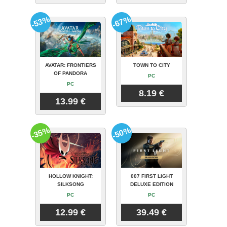
-53%
-67%
AVATAR: FRONTIERS
TOWN TO CITY
OF PANDORA
PC
PC
8.19 €
13.99 €
-35%
-50%
HOLLOW KNIGHT:
007 FIRST LIGHT
SILKSONG
DELUXE EDITION
PC
PC
12.99 €
39.49 €