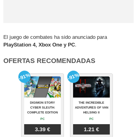
El juego de combates ha sido anunciado para
PlayStation 4, Xbox One y PC
.
OFERTAS RECOMENDADAS
-91%
-91%
DIGIMON STORY
THE INCREDIBLE
CYBER SLEUTH:
ADVENTURES OF VAN
COMPLETE EDITION
HELSING II
PC
PC
3.39 €
1.21 €