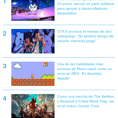
10 euros: lanzan un pack solidario
para apoyar a desarrolladores
despedidos
GTA 6 provoca el retraso de otro
videojuego: 'No tendría tiempo de
hacerlo mientras juego'
Una de las habilidades más
icónicas de Mario nació como un
error en NES: 'Es divertido,
dejadlo'
Como una mezcla de The Settlers
y Assassin's Creed Black Flag: así
es el nuevo Corsair Cove