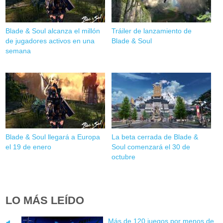
Blade & Soul alcanza el millón
Tráiler de lanzamiento de
de jugadores activos en una
Blade & Soul
semana
Blade & Soul llegará a Europa
La beta cerrada de Blade &
el 19 de enero
Soul comenzará el 30 de
octubre
LO MÁS LEÍDO
Más de 120 juegos por menos de