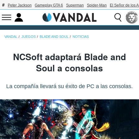
Peter Jackson
Gameplay GTA 6
Superman
Spider-Man
El Señor de los A
VANDAL
JUEGOS
BLADE AND SOUL
NOTICIAS
NCSoft adaptará Blade and
Soul a consolas
La compañía llevará su éxito de PC a las consolas.