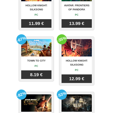
HOLLOW KNIGHT:
AVATAR: FRONTIERS
SILKSONG
OF PANDORA
PC
PC
11.99 €
13.99 €
-67%
-35%
TOWN TO CITY
HOLLOW KNIGHT:
SILKSONG
PC
PC
8.19 €
12.99 €
-82%
-53%