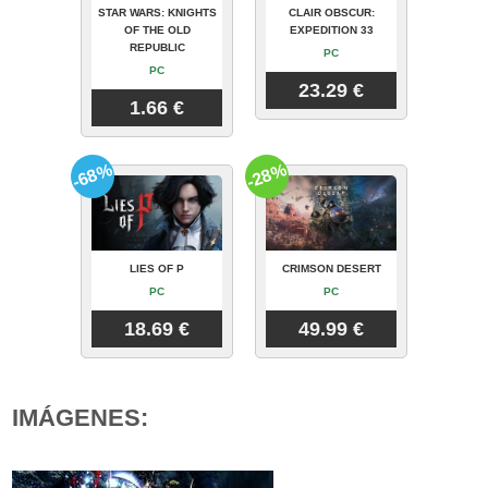
STAR WARS: KNIGHTS
CLAIR OBSCUR:
OF THE OLD
EXPEDITION 33
REPUBLIC
PC
PC
23.29 €
1.66 €
-68%
-28%
LIES OF P
CRIMSON DESERT
PC
PC
18.69 €
49.99 €
IMÁGENES: