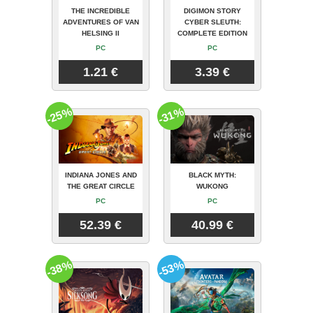
THE INCREDIBLE
DIGIMON STORY
ADVENTURES OF VAN
CYBER SLEUTH:
HELSING II
COMPLETE EDITION
PC
PC
1.21 €
3.39 €
-25%
-31%
INDIANA JONES AND
BLACK MYTH:
THE GREAT CIRCLE
WUKONG
PC
PC
52.39 €
40.99 €
-38%
-53%