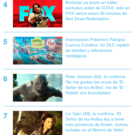
Rockstar ya lanzó un tráiler
exclusivo antes de GTA 6: solo en
FOX vieron estos 30 minutos de
Red Dead Redemption
Impresiones Pokémon Pokopia
Cuenca Coralina: Un DLC repleto
de detalles y referencias
nostálgicas
Peter Jackson (64), lo confirma:
'No me gustan los orcos de 'El
Señor de los Anillos', los de 'El
Hobbit' son formidables'
Liv Tyler (49), lo confirma: 'El
Señor de los Anillos iba a tener
más presencia de Arwen, incluso
luchaba en el Abismo de Helm'