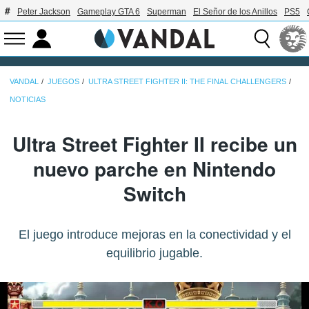
Peter Jackson
Gameplay GTA 6
Superman
El Señor de los Anillos
PS5
VANDAL
JUEGOS
ULTRA STREET FIGHTER II: THE FINAL CHALLENGERS
NOTICIAS
Ultra Street Fighter II recibe un
nuevo parche en Nintendo
Switch
El juego introduce mejoras en la conectividad y el
equilibrio jugable.