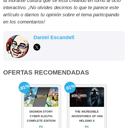
la vibrante cultura que se está creando en torno al ocio
interactivo. ¡No olvides decirnos lo que te parece este
artículo o darnos tu opinión sobre el tema participando
en los comentarios!
Daniel Escandell
OFERTAS RECOMENDADAS
-91%
-91%
DIGIMON STORY
THE INCREDIBLE
CYBER SLEUTH:
ADVENTURES OF VAN
COMPLETE EDITION
HELSING II
PC
PC