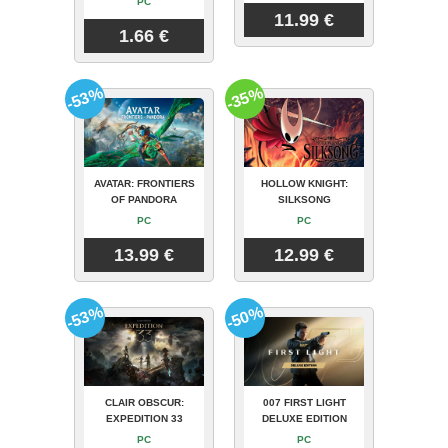
PC
11.99 €
1.66 €
-53%
-35%
AVATAR: FRONTIERS
HOLLOW KNIGHT:
OF PANDORA
SILKSONG
PC
PC
13.99 €
12.99 €
-53%
-50%
CLAIR OBSCUR:
007 FIRST LIGHT
EXPEDITION 33
DELUXE EDITION
PC
PC