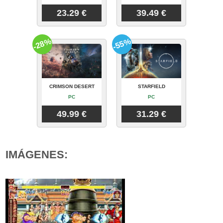
23.29 €
39.49 €
-28%
-55%
CRIMSON DESERT
STARFIELD
PC
PC
49.99 €
31.29 €
IMÁGENES: