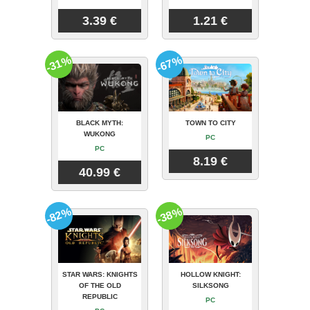
3.39 €
1.21 €
-31%
-67%
BLACK MYTH:
TOWN TO CITY
WUKONG
PC
PC
8.19 €
40.99 €
-82%
-38%
STAR WARS: KNIGHTS
HOLLOW KNIGHT:
OF THE OLD
SILKSONG
REPUBLIC
PC