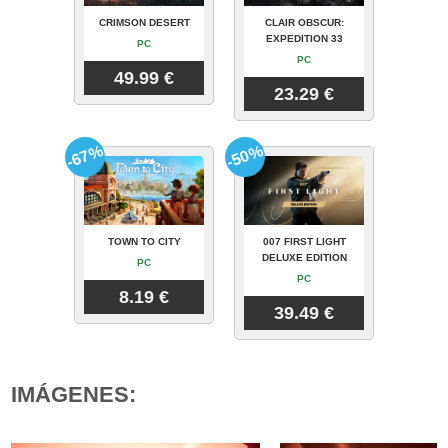
CRIMSON DESERT
CLAIR OBSCUR:
EXPEDITION 33
PC
PC
49.99 €
23.29 €
-67%
-50%
TOWN TO CITY
007 FIRST LIGHT
DELUXE EDITION
PC
PC
8.19 €
39.49 €
IMÁGENES: