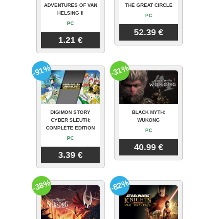
ADVENTURES OF VAN
THE GREAT CIRCLE
HELSING II
PC
PC
52.39 €
1.21 €
-91%
-31%
DIGIMON STORY
BLACK MYTH:
CYBER SLEUTH:
WUKONG
COMPLETE EDITION
PC
PC
40.99 €
3.39 €
-38%
-82%