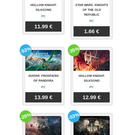
HOLLOW KNIGHT:
STAR WARS: KNIGHTS
SILKSONG
OF THE OLD
REPUBLIC
PC
PC
11.99 €
1.66 €
-53%
-35%
AVATAR: FRONTIERS
HOLLOW KNIGHT:
OF PANDORA
SILKSONG
PC
PC
13.99 €
12.99 €
-28%
-53%