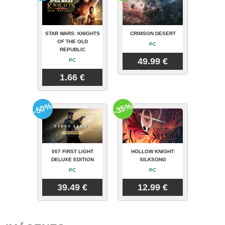
STAR WARS: KNIGHTS
CRIMSON DESERT
OF THE OLD
PC
REPUBLIC
49.99 €
PC
1.66 €
-50%
-35%
007 FIRST LIGHT
HOLLOW KNIGHT:
DELUXE EDITION
SILKSONG
PC
PC
39.49 €
12.99 €