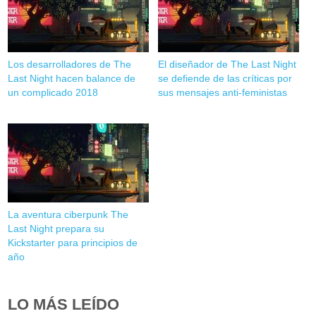
Los desarrolladores de The
El diseñador de The Last Night
Last Night hacen balance de
se defiende de las críticas por
un complicado 2018
sus mensajes anti-feministas
La aventura ciberpunk The
Last Night prepara su
Kickstarter para principios de
año
LO MÁS LEÍDO