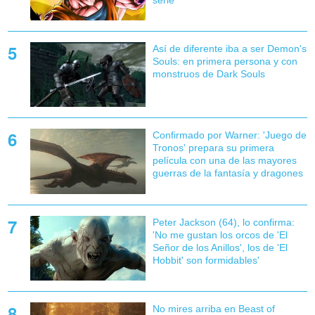
serie
Así de diferente iba a ser Demon's
Souls: en primera persona y con
monstruos de Dark Souls
Confirmado por Warner: 'Juego de
Tronos' prepara su primera
película con una de las mayores
guerras de la fantasía y dragones
Peter Jackson (64), lo confirma:
'No me gustan los orcos de 'El
Señor de los Anillos', los de 'El
Hobbit' son formidables'
No mires arriba en Beast of