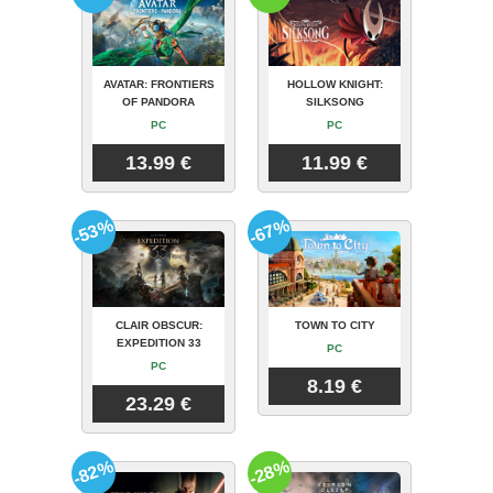
AVATAR: FRONTIERS
HOLLOW KNIGHT:
OF PANDORA
SILKSONG
PC
PC
13.99 €
11.99 €
-53%
-67%
CLAIR OBSCUR:
TOWN TO CITY
EXPEDITION 33
PC
PC
8.19 €
23.29 €
-82%
-28%