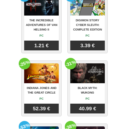
THE INCREDIBLE
DIGIMON STORY
ADVENTURES OF VAN
CYBER SLEUTH:
HELSING II
COMPLETE EDITION
PC
PC
1.21 €
3.39 €
-25%
-31%
INDIANA JONES AND
BLACK MYTH:
THE GREAT CIRCLE
WUKONG
PC
PC
52.39 €
40.99 €
-53%
-38%